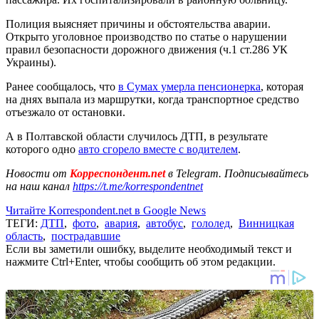
Полиция выясняет причины и обстоятельства аварии.
Открыто уголовное производство по статье о нарушении
правил безопасности дорожного движения (ч.1 ст.286 УК
Украины).
Ранее сообщалось, что
в Сумах умерла пенсионерка
, которая
на днях выпала из маршрутки, когда транспортное средство
отъезжало от остановки.
А в Полтавской области случилось ДТП, в результате
которого одно
авто сгорело вместе с водителем
.
Новости от
Корреспондент.net
в Telegram. Подписывайтесь
на наш канал
https://t.me/korrespondentnet
Читайте Korrespondent.net в Google News
ТЕГИ:
ДТП
,
фото
,
авария
,
автобус
,
гололед
,
Винницкая
область
,
пострадавшие
Если вы заметили ошибку, выделите необходимый текст и
нажмите Ctrl+Enter, чтобы сообщить об этом редакции.