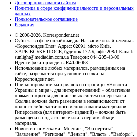
Договор пользования сайтом
Политика в сфере конфиденциальности и персональных
данных
Пользовательское соглашение
Редакция
© 2000-2026, Korrespondent.net
Субъект в сфере онлайн-медиа Название онлайн-медиа -
«КореспонденТ.net» Адрес: 02091, місто Київ,
ХАРКІВСЬКЕ ШОСЕ, будинок 172-Б, офіс 208/1 E-mail:
sunlight@mediadim.com.ua
Телефон: 044-205-43-00
Идентификатор медиа - R40-06068
Использование любых материалов, размещённых на
сайте, разрешается при условии ссылки на
Корреспондент.net.
При копировании материалов со страницы «Новости
Украины и мира», для интернет-изданий – обязательна
прямая открытая для поисковых систем гиперссылка.
Ссылка должна быть размещена в независимости от
полного либо частичного использования материалов.
Гиперссылка (для интернет- изданий) – должна быть
размещена в подзаголовке или в первом абзаце
материала.
Новости с пометками "Мнение", "Экспертиза",
"Заявление", "Регионы", "Деньги", "Власть", "Выборы",