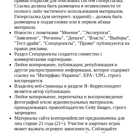
прямая открытая для поисковых систем гиперссылка.
Ссылка должна быть размещена в независимости от
полного либо частичного использования материалов.
Гиперссылка (для интернет- изданий) – должна быть
размещена в подзаголовке или в первом абзаце
материала.
Новости с пометками "Мнение", "Экспертиза",
"Заявление", "Регионы", "Деньги", "Власть", "Выборы",
"Тест-драйв", "Спецпроекты", "Промо" публикуются на
правах рекламы.
Раздел Спецпроекты создается совместно с
коммерческими партнерами.
Любое копирование, публикация, републикация и
другое распространение информации, которое содержит
ссылку на "Интерфакс-Украина", EPA / UPG, строго
воспрещается.
Владелец веб-страницы в разделе Я- Корреспондент
является автор публикации.
Любое копирование, перепечатка и воспроизведение
фотографий и/или аудиовизуальных материалов,
принадлежащих правообладателю Getty Images, строго
запрещено.
Материалы сайта korrespondent.net предназначены для
лиц старше 21 года (21+). Участие в азартных играх
может вызвать игровую зависимость. Соблюдайте