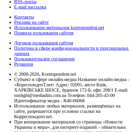
RSS-ленты
E-mail рассылка
Контакты
Реклама на сайте
Использование материалов korrespondent.net
Правила пользования сайтом
Договор пользования сайтом
Политика в сфере конфиденциальности и персональных
данных
Пользовательское соглашение
Редакция
© 2000-2026, Korrespondent.net
Субъект в сфере онлайн-медиа Название онлайн-медиа -
«КореспонденТ.net» Адрес: 02091, місто Київ,
ХАРКІВСЬКЕ ШОСЕ, будинок 172-Б, офіс 208/1 E-mail:
sunlight@mediadim.com.ua
Телефон: 044-205-43-00
Идентификатор медиа - R40-06068
Использование любых материалов, размещённых на
сайте, разрешается при условии ссылки на
Корреспондент.net.
При копировании материалов со страницы «Новости
Украины и мира», для интернет-изданий – обязательна