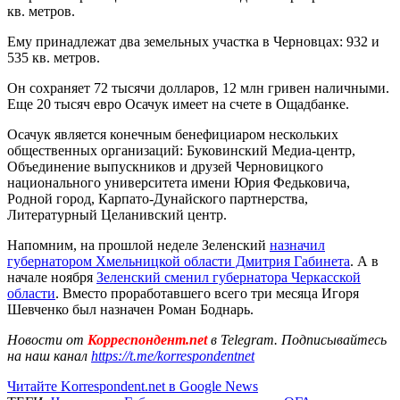
кв. метров.
Ему принадлежат два земельных участка в Черновцах: 932 и
535 кв. метров.
Он сохраняет 72 тысячи долларов, 12 млн гривен наличными.
Еще 20 тысяч евро Осачук имеет на счете в Ощадбанке.
Осачук является конечным бенефициаром нескольких
общественных организаций: Буковинский Медиа-центр,
Объединение выпускников и друзей Черновицкого
национального университета имени Юрия Федьковича,
Родной город, Карпато-Дунайского партнерства,
Литературный Целанивский центр.
Напомним, на прошлой неделе Зеленский
назначил
губернатором Хмельницкой области Дмитрия Габинета
. А в
начале ноября
Зеленский сменил губернатора Черкасской
области
. Вместо проработавшего всего три месяца Игоря
Шевченко был назначен Роман Боднарь.
Новости от
Корреспондент.net
в Telegram. Подписывайтесь
на наш канал
https://t.me/korrespondentnet
Читайте Korrespondent.net в Google News