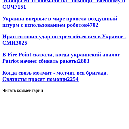
Майора ВСП поймали на "помощи" военному в
СОЧ
7151
Украина впервые в мире провела воздушный
штурм с использованием роботов
4702
Иран готовил удар по трем объектам в Украине -
СМИ
3025
В Fire Point сказали, когда украинский аналог
Patriot начнет сбивать ракеты
2883
Когда связь молчит - молчит вся бригада.
Связисты просят помощи
2254
Читать комментарии