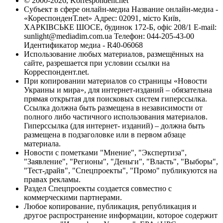
© 2000-2026, Korrespondent.net
Субъект в сфере онлайн-медиа Название онлайн-медиа -
«КореспонденТ.net» Адрес: 02091, місто Київ,
ХАРКІВСЬКЕ ШОСЕ, будинок 172-Б, офіс 208/1 E-mail:
sunlight@mediadim.com.ua
Телефон: 044-205-43-00
Идентификатор медиа - R40-06068
Использование любых материалов, размещённых на
сайте, разрешается при условии ссылки на
Корреспондент.net.
При копировании материалов со страницы «Новости
Украины и мира», для интернет-изданий – обязательна
прямая открытая для поисковых систем гиперссылка.
Ссылка должна быть размещена в независимости от
полного либо частичного использования материалов.
Гиперссылка (для интернет- изданий) – должна быть
размещена в подзаголовке или в первом абзаце
материала.
Новости с пометками "Мнение", "Экспертиза",
"Заявление", "Регионы", "Деньги", "Власть", "Выборы",
"Тест-драйв", "Спецпроекты", "Промо" публикуются на
правах рекламы.
Раздел Спецпроекты создается совместно с
коммерческими партнерами.
Любое копирование, публикация, републикация и
другое распространение информации, которое содержит