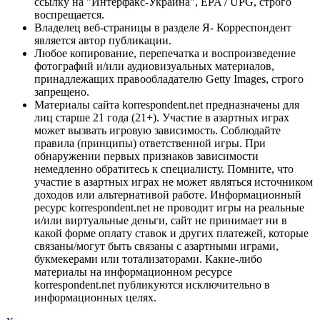
ссылку на "Интерфакс-Украина", EPA / UPG, строго
воспрещается.
Владелец веб-страницы в разделе Я- Корреспондент
является автор публикации.
Любое копирование, перепечатка и воспроизведение
фотографий и/или аудиовизуальных материалов,
принадлежащих правообладателю Getty Images, строго
запрещено.
Материалы сайта korrespondent.net предназначены для
лиц старше 21 года (21+). Участие в азартных играх
может вызвать игровую зависимость. Соблюдайте
правила (принципы) ответственной игры. При
обнаружении первых признаков зависимости
немедленно обратитесь к специалисту. Помните, что
участие в азартных играх не может являться источником
доходов или альтернативой работе. Информационный
ресурс korrespondent.net не проводит игры на реальные
и/или виртуальные деньги, сайт не принимает ни в
какой форме оплату ставок и других платежей, которые
связаны/могут быть связаны с азартными играми,
букмекерами или тотализаторами. Какие-либо
материалы на информационном ресурсе
korrespondent.net публикуются исключительно в
информационных целях.