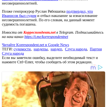
несовершеннолетней.
Позже генпрокурор Руслан Рябошапка
подтвердил, что
Иванисов был судим
и отбыл наказание за изнасилование
несовершеннолетней. По его словам, на данный момент
судимость погашена.
Новости от
Корреспондент.net
в Telegram. Подписывайтесь
на наш канал
https://t.me/korrespondentnet
Читайте Korrespondent.net в Google News
ТЕГИ:
судимости
,
нардепы
,
нардеп
,
Слуга народа
,
Партия
Слуга народа
Если вы заметили ошибку, выделите необходимый текст и
нажмите Ctrl+Enter, чтобы сообщить об этом редакции.