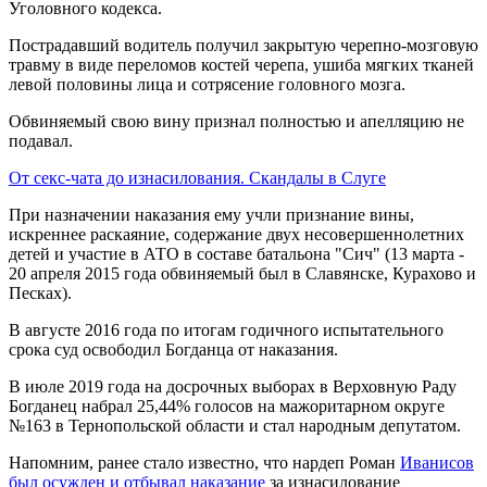
Уголовного кодекса.
Пострадавший водитель получил закрытую черепно-мозговую
травму в виде переломов костей черепа, ушиба мягких тканей
левой половины лица и сотрясение головного мозга.
Обвиняемый свою вину признал полностью и апелляцию не
подавал.
От секс-чата до изнасилования. Скандалы в Слуге
При назначении наказания ему учли признание вины,
искреннее раскаяние, содержание двух несовершеннолетних
детей и участие в АТО в составе батальона "Сич" (13 марта -
20 апреля 2015 года обвиняемый был в Славянске, Курахово и
Песках).
В августе 2016 года по итогам годичного испытательного
срока суд освободил Богданца от наказания.
В июле 2019 года на досрочных выборах в Верховную Раду
Богданец набрал 25,44% голосов на мажоритарном округе
№163 в Тернопольской области и стал народным депутатом.
Напомним, ранее стало известно, что нардеп Роман
Иванисов
был осужден и отбывал наказание
за изнасилование