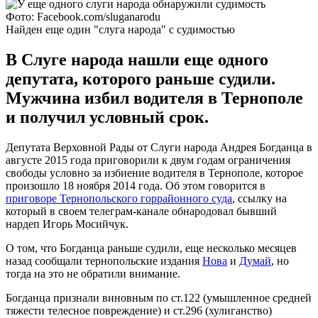
Фото: Facebook.com/sluganarodu
Найден еще один "слуга народа" с судимостью
В Слуге народа нашли еще одного
депутата, которого раньше судили.
Мужчина избил водителя в Тернополе
и получил условный срок.
Депутата Верховной Рады от Слуги народа Андрея Богданца в
августе 2015 года приговорили к двум годам ограничения
свободы условно за избиение водителя в Тернополе, которое
произошло 18 ноября 2014 года. Об этом говорится в
приговоре Тернопольского горрайонного суда
, ссылку на
который в своем телеграм-канале обнародовал бывший
нардеп Игорь Мосийчук.
О том, что Богданца раньше судили, еще несколько месяцев
назад сообщали тернопольские издания
Нова
и
Думай
, но
тогда на это не обратили внимание.
Богданца признали виновным по ст.122 (умышленное средней
тяжести телесное повреждение) и ст.296 (хулиганство)