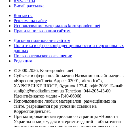
RSS-ленты
E-mail рассылка
Контакты
Реклама на сайте
Использование материалов korrespondent.net
Правила пользования сайтом
Договор пользования сайтом
Политика в сфере конфиденциальности и персональных
данных
Пользовательское соглашение
Редакция
© 2000-2026, Korrespondent.net
Субъект в сфере онлайн-медиа Название онлайн-медиа -
«КореспонденТ.net» Адрес: 02091, місто Київ,
ХАРКІВСЬКЕ ШОСЕ, будинок 172-Б, офіс 208/1 E-mail:
sunlight@mediadim.com.ua
Телефон: 044-205-43-00
Идентификатор медиа - R40-06068
Использование любых материалов, размещённых на
сайте, разрешается при условии ссылки на
Корреспондент.net.
При копировании материалов со страницы «Новости
Украины и мира», для интернет-изданий – обязательна
прямая открытая для поисковых систем гиперссылка.