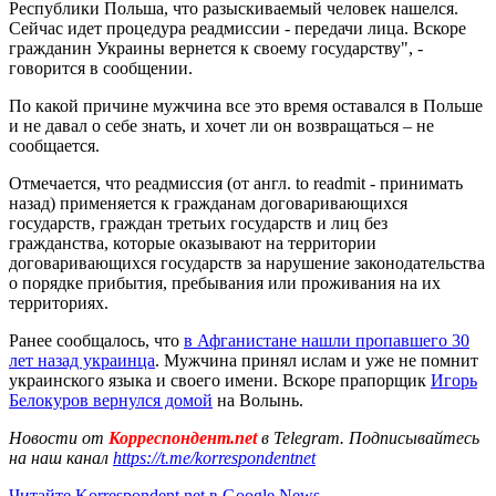
Республики Польша, что разыскиваемый человек нашелся.
Сейчас идет процедура реадмиссии - передачи лица. Вскоре
гражданин Украины вернется к своему государству", -
говорится в сообщении.
По какой причине мужчина все это время оставался в Польше
и не давал о себе знать, и хочет ли он возвращаться – не
сообщается.
Отмечается, что реадмиссия (от англ. to readmit - принимать
назад) применяется к гражданам договаривающихся
государств, граждан третьих государств и лиц без
гражданства, которые оказывают на территории
договаривающихся государств за нарушение законодательства
о порядке прибытия, пребывания или проживания на их
территориях.
Ранее сообщалось, что
в Афганистане нашли пропавшего 30
лет назад украинца
. Мужчина принял ислам и уже не помнит
украинского языка и своего имени. Вскоре прапорщик
Игорь
Белокуров вернулся домой
на Волынь.
Новости от
Корреспондент.net
в Telegram. Подписывайтесь
на наш канал
https://t.me/korrespondentnet
Читайте Korrespondent.net в Google News