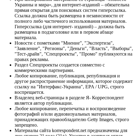
Украины и мира», для интернет-изданий – обязательна
прямая открытая для поисковых систем гиперссылка.
Ссылка должна быть размещена в независимости от
полного либо частичного использования материалов.
Гиперссылка (для интернет- изданий) – должна быть
размещена в подзаголовке или в первом абзаце
материала.
Новости с пометками "Мнение", "Экспертиза",
"Заявление", "Регионы", "Деньги", "Власть", "Выборы",
"Тест-драйв", "Спецпроекты", "Промо" публикуются на
правах рекламы.
Раздел Спецпроекты создается совместно с
коммерческими партнерами.
Любое копирование, публикация, републикация и
другое распространение информации, которое содержит
ссылку на "Интерфакс-Украина", EPA / UPG, строго
воспрещается.
Владелец веб-страницы в разделе Я- Корреспондент
является автор публикации.
Любое копирование, перепечатка и воспроизведение
фотографий и/или аудиовизуальных материалов,
принадлежащих правообладателю Getty Images, строго
запрещено.
Материалы сайта korrespondent.net предназначены для
лиц старше 21 года (21+). Участие в азартных играх