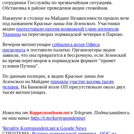
сотрудники Госслужбы по чрезвычайным ситуациям.
Обстановка в районе проведения акции спокойная.
Накануне в столице на Майдане Независимости прошло вече
под названием
Красные линии для Зеленского
. Участники
акции
протестовали против возможной сдачи интересов
Украины
на переговорах нормандской четверки в Париже.
Вечером митингующие
собрались возле Офиса
президента
и поставили палатки. Организаторы акции
заявили, что она превратится в бессрочную, если Зеленский
во время переговоров в нормандском формате "примет
условия Путина".
По данным полиции, в акции
Красные линии для
Зеленского
на Майдане
приняли участие восемь тысяч
человек
. На Банковой возле ОП присутствовали около двух
тысяч митингующих.
Новости от
Корреспондент.net
в Telegram. Подписывайтесь
на наш канал
https://t.me/korrespondentnet
Читайте Korrespondent.net в Google News
СПЕЦТЕМА:
Встреча нормандской четверки
,
ООС на