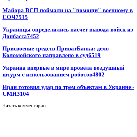
Майора ВСП поймали на "помощи" военному в
СОЧ
7515
Украинцы определились насчет вывода войск из
Донбасса
7452
Присвоение средств ПриватБанка: дело
Коломойского направлено в суд
6519
Украина впервые в мире провела воздушный
штурм с использованием роботов
4802
Иран готовил удар по трем объектам в Украине -
СМИ
3104
Читать комментарии