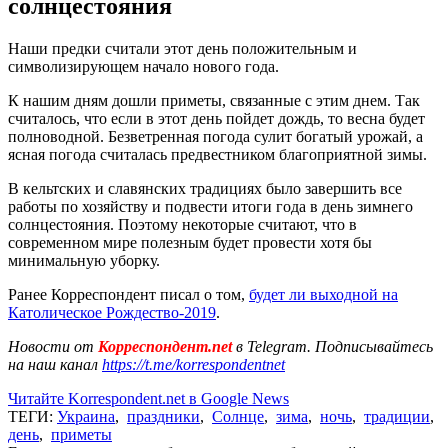
солнцестояния
Наши предки считали этот день положительным и
символизирующем начало нового года.
К нашим дням дошли приметы, связанные с этим днем. Так
считалось, что если в этот день пойдет дождь, то весна будет
полноводной. Безветренная погода сулит богатый урожай, а
ясная погода считалась предвестником благоприятной зимы.
В кельтских и славянских традициях было завершить все
работы по хозяйству и подвести итоги года в день зимнего
солнцестояния. Поэтому некоторые считают, что в
современном мире полезным будет провести хотя бы
минимальную уборку.
Ранее Корреспондент писал о том,
будет ли выходной на
Католическое Рождество-2019
.
Новости от
Корреспондент.net
в Telegram. Подписывайтесь
на наш канал
https://t.me/korrespondentnet
Читайте Korrespondent.net в Google News
ТЕГИ:
Украина
,
праздники
,
Солнце
,
зима
,
ночь
,
традиции
,
день
,
приметы