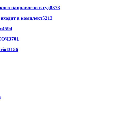
кого направлено в суд
8373
 входит в комплект
5213
х
4594
 СОЧ
3701
riot
3156