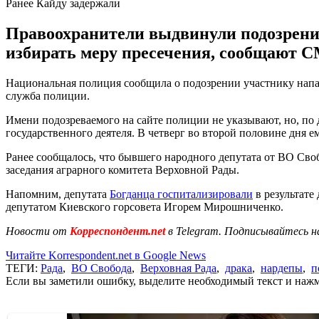
Ранее Кайду задержали
Правоохранители выдвинули подозрения
избирать меру пресечения, сообщают 
Национальная полиция сообщила о подозрении участнику напад
служба полиции.
Имени подозреваемого на сайте полиции не указывают, но, п
государственного деятеля. В четверг во второй половине дня е
Ранее сообщалось, что бывшего народного депутата от ВО Сво
заседания аграрного комитета Верховной Рады.
Напомним, депутата
Богданца госпитализировали
в результате
депутатом Киевского горсовета Игорем Мирошниченко.
Новости от
Корреспондент.net
в Telegram. Подписывайтесь н
Читайте Korrespondent.net в Google News
ТЕГИ:
Рада
,
ВО Свобода
,
Верховная Рада
,
драка
,
нардепы
,
п
Если вы заметили ошибку, выделите необходимый текст и нажми