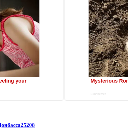
Донбасса
25208