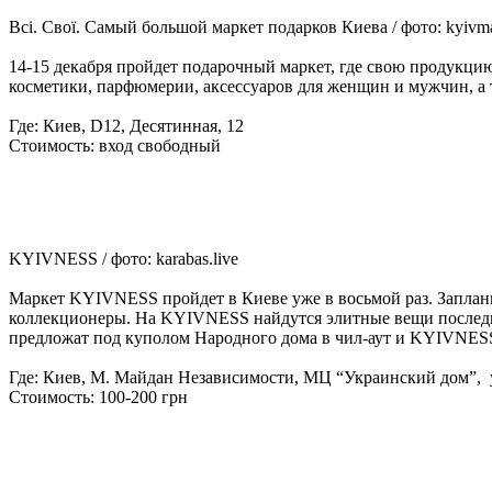
Всі. Свої. Самый большой маркет подарков Киева / фото: kyivm
14-15 декабря пройдет подарочный маркет, где свою продукцию
косметики, парфюмерии, аксессуаров для женщин и мужчин, а т
Где: Киев, D12, Десятинная, 12
Стоимость: вход свободный
KYIVNESS / фото: karabas.live
Маркет KYIVNESS пройдет в Киеве уже в восьмой раз. Заплани
коллекционеры. На KYIVNESS найдутся элитные вещи последни
предложат под куполом Народного дома в чил-аут и KYIVNESS
Где: Киев, М. Майдан Независимости, МЦ “Украинский дом”, 
Стоимость: 100-200 грн