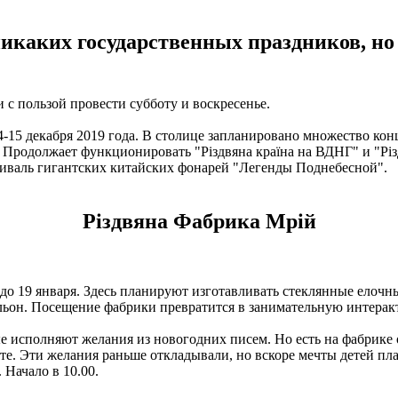
икаких государственных праздников, но 
и с пользой провести субботу и воскресенье.
14-15 декабря 2019 года. В столице запланировано множество ко
Продолжает функционировать "Різдвяна країна на ВДНГ" и "Різд
иваль гигантских китайских фонарей "Легенды Поднебесной".
Різдвяна Фабрика Мрій
я до 19 января. Здесь планируют изготавливать стеклянные елоч
ьон. Посещение фабрики превратится в занимательную интерак
е исполняют желания из новогодних писем. Но есть на фабрике о
нете. Эти желания раньше откладывали, но вскоре мечты детей 
Начало в 10.00.