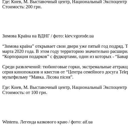
Где: Киев, М. Выставочный центр, Национальный Экспоцентр 
Стоимость: 200 грн.
Зимова Країна на ВДНГ / фото: kiev.vgorode.ua
“Зимова країна” открывает свои двери уже пятый год подряд. Т
марта 2020 года. В этом году территорию значительно расшир
“Корпорация подарков” с фудкортами, один из которых - “Бав
Среди развлечений: тюбинговые горки, экстремальные аттракци
серия кинопоказов и квестов от “Центра семейного досуга Tele
мультфильму “Мавка. Лісова пісня”.
Где: Киев, М. Выставочный центр, Национальный Экспоцентр 
Стоимость: от 100 грн.
Winterra. Легенда казкового краю / фото: aif.ua