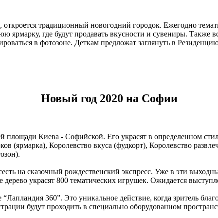
, откроется традиционный новогодний городок. Ежегодно тематик
ю ярмарку, где будут продавать вкусности и сувениры. Также в
ироваться в фотозоне. Деткам предложат заглянуть в Резиденцию
Новый год 2020 на Софии
ей площади Киева - Софийской. Его украсят в определенном сти
ков (ярмарка), Королевство вкуса (фудкорт), Королевство развл
озон).
 сесть на сказочный рождественский экспресс. Уже в эти выход
е дерево украсят 800 тематических игрушек. Ожидается выступл
 “Лапландия 360”. Это уникальное действие, когда зритель бла
рации будут проходить в специально оборудованном пространст