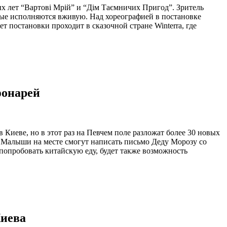
х лет “Вартові Мрій” и “Дім Таємничих Пригод”. Зритель
рые исполняются вживую. Над хореографией в постановке
постановки проходит в сказочной стране Winterra, где
фонарей
 Киеве, но в этот раз на Певчем поле разложат более 30 новых
. Малыши на месте смогут написать письмо Деду Морозу со
попробовать китайскую еду, будет также возможность
Киева