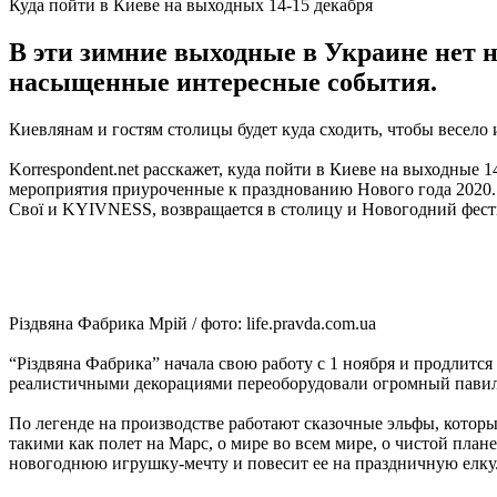
Куда пойти в Киеве на выходных 14-15 декабря
В эти зимние выходные в Украине нет н
насыщенные интересные события.
Киевлянам и гостям столицы будет куда сходить, чтобы весело 
Korrespondent.net расскажет, куда пойти в Киеве на выходные 
мероприятия приуроченные к празднованию Нового года 2020. 
Свої и KYIVNESS, возвращается в столицу и Новогодний фест
Різдвяна Фабрика Мрій / фото: life.pravda.com.ua
“Різдвяна Фабрика” начала свою работу с 1 ноября и продлитс
реалистичными декорациями переоборудовали огромный павил
По легенде на производстве работают сказочные эльфы, которы
такими как полет на Марс, о мире во всем мире, о чистой пла
новогоднюю игрушку-мечту и повесит ее на праздничную елку. 