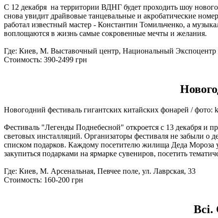
С 12 декабря на территории ВДНГ будет проходить шоу нового
снова увидит драйвовые танцевальные и акробатические номер
работал известный мастер - Константин Томильченко, а музы
воплощаются в жизнь самые сокровенные мечты и желания.
Где: Киев, М. Выставочный центр, Национальный Экспоцентр 
Стоимость: 390-2499 грн
Нового
Новогодний фестиваль гигантских китайских фонарей / фото: ki
Фестиваль "Легенды Поднебесной" откроется с 13 декабря и пр
световых инсталляций. Организаторы фестиваля не забыли о д
списком подарков. Каждому посетителю жилища Деда Мороза уг
закупиться подарками на ярмарке сувениров, посетить тематиче
Где: Киев, М. Арсенальная, Певчее поле, ул. Лаврская, 33
Стоимость: 160-200 грн
Всі.