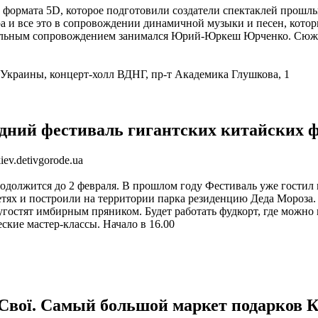
 формата 5D, которое подготовили создатели спектаклей прошлы
а и все это в сопровождении динамичной музыки и песен, кото
кальным сопровождением занимался Юрий-Юркеш Юрченко. Сюжет 
Украины, концерт-холл ВДНГ, пр-т Академика Глушкова, 1
дний фестиваль гигантских китайских 
ev.detivgorode.ua
одолжится до 2 февраля. В прошлом году Фестиваль уже гостил в
етях и построили на территории парка резиденцию Деда Мороза
остят имбирным пряником. Будет работать фудкорт, где можно 
ские мастер-классы. Начало в 16.00
 Свої. Самый большой маркет подарков 