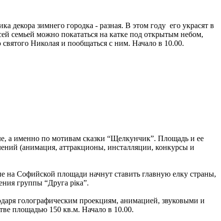
а декора зимнего городка - разная. В этом году его украсят в
сей семьей можно покататься на катке под открытым небом,
 святого Николая и пообщаться с ним. Начало в 10.00.
ле, а именно по мотивам сказки “Щелкунчик”. Площадь и ее
ечений (анимация, аттракционы, инсталляции, конкурсы и
ные на Софийской площади начнут ставить главную елку страны,
ения группы “Друга ріка”.
годаря голографическим проекциям, анимацией, звуковыми и
ве площадью 150 кв.м. Начало в 10.00.