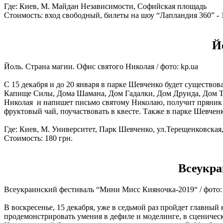
Где: Киев, М. Майдан Независимости, Софийская площадь
Стоимость: вход свободный, билеты на шоу “Лапландия 360” - 1
Й
Йоль. Страна магии. Офис святого Николая / фото: kp.ua
С 15 декабря и до 20 января в парке Шевченко будет существов
Капище Силы, Дома Шамана, Дом Гадалки, Дом Друида, Дом Тр
Николая и напишет письмо святому Николаю, получит пряник о
фруктовый чай, поучаствовать в квесте. Также в парке Шевченко
Где: Киев, М. Университет, Парк Шевченко, ул.Терещенковская,
Стоимость: 180 грн.
Всеукра
Всеукраинский фестиваль “Мини Мисс Кияночка-2019“ / фото:
В воскресенье, 15 декабря, уже в седьмой раз пройдет главный
продемонстрировать умения в дефиле и моделинге, в сценичес