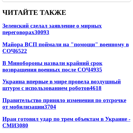
ЧИТАЙТЕ ТАКЖЕ
Зеленский сделал заявление о мирных
переговорах
30093
Майора ВСП поймали на "помощи" военному в
СОЧ
6522
В Минобороны назвали крайний срок
возвращения военных после СОЧ
4935
Украина впервые в мире провела воздушный
штурм с использованием роботов
4618
Правительство приняло изменения по отсрочке
от мобилизации
3704
Иран готовил удар по трем объектам в Украине -
СМИ
3080