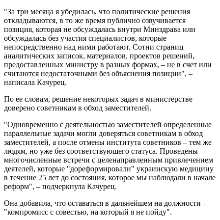
"За три месяца я убедилась, что политические решения
откладываются, в то же время публично озвучивается
позиция, которая не обсуждалась внутри Минздрава или
обсуждалась без участия специалистов, которые
непосредственно над ними работают. Сотни страниц
аналитических записок, материалов, проектов решений,
предоставленных министру в разных формах, – не в счет или
считаются недостаточными без объяснения позиции", –
написала Качурец.
По ее словам, решение некоторых задач в министерстве
доверено советникам в обход заместителей.
"Одновременно с деятельностью заместителей определенные
параллельные задачи могли доверяться советникам в обход
заместителей, а после отмены института советников – тем же
людям, но уже без соответствующего статуса. Проведены
многочисленные встречи с целенаправленным привлечением
деятелей, которые "дореформировали" украинскую медицину
в течение 25 лет до состояния, которое мы наблюдали в начале
реформ", – подчеркнула Качурец.
Она добавила, что оставаться в дальнейшем на должности –
"компромисс с совестью, на который я не пойду".