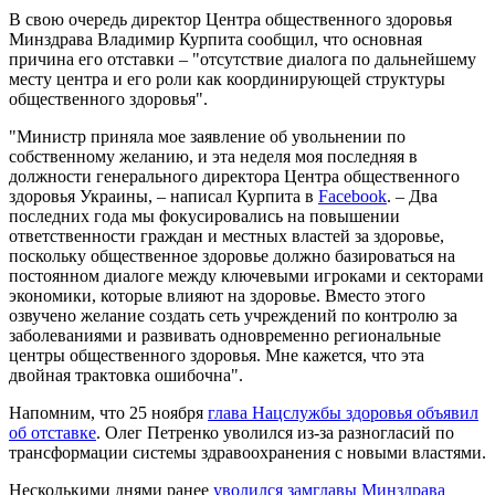
В свою очередь директор Центра общественного здоровья
Минздрава Владимир Курпита сообщил, что основная
причина его отставки – "отсутствие диалога по дальнейшему
месту центра и его роли как координирующей структуры
общественного здоровья".
"Министр приняла мое заявление об увольнении по
собственному желанию, и эта неделя моя последняя в
должности генерального директора Центра общественного
здоровья Украины, – написал Курпита в
Facebook
. – Два
последних года мы фокусировались на повышении
ответственности граждан и местных властей за здоровье,
поскольку общественное здоровье должно базироваться на
постоянном диалоге между ключевыми игроками и секторами
экономики, которые влияют на здоровье. Вместо этого
озвучено желание создать сеть учреждений по контролю за
заболеваниями и развивать одновременно региональные
центры общественного здоровья. Мне кажется, что эта
двойная трактовка ошибочна".
Напомним, что 25 ноября
глава Нацслужбы здоровья объявил
об отставке
. Олег Петренко уволился из-за разногласий по
трансформации системы здравоохранения с новыми властями.
Несколькими днями ранее
уволился замглавы Минздрава