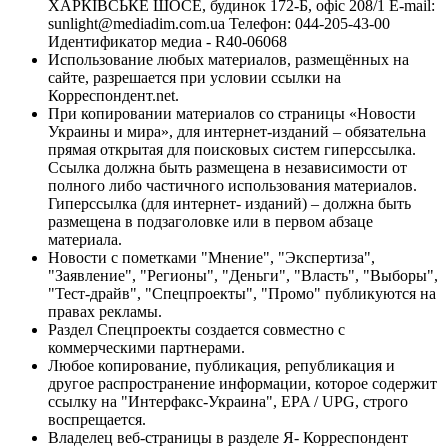
ХАРКІВСЬКЕ ШОСЕ, будинок 172-Б, офіс 208/1 E-mail:
sunlight@mediadim.com.ua
Телефон: 044-205-43-00
Идентификатор медиа - R40-06068
Использование любых материалов, размещённых на
сайте, разрешается при условии ссылки на
Корреспондент.net.
При копировании материалов со страницы «Новости
Украины и мира», для интернет-изданий – обязательна
прямая открытая для поисковых систем гиперссылка.
Ссылка должна быть размещена в независимости от
полного либо частичного использования материалов.
Гиперссылка (для интернет- изданий) – должна быть
размещена в подзаголовке или в первом абзаце
материала.
Новости с пометками "Мнение", "Экспертиза",
"Заявление", "Регионы", "Деньги", "Власть", "Выборы",
"Тест-драйв", "Спецпроекты", "Промо" публикуются на
правах рекламы.
Раздел Спецпроекты создается совместно с
коммерческими партнерами.
Любое копирование, публикация, републикация и
другое распространение информации, которое содержит
ссылку на "Интерфакс-Украина", EPA / UPG, строго
воспрещается.
Владелец веб-страницы в разделе Я- Корреспондент