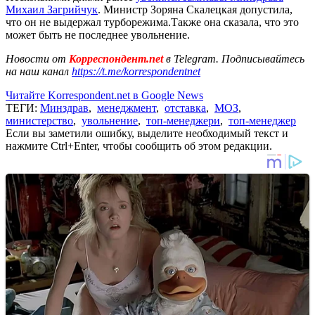
Михаил Загрийчук
. Министр Зоряна Скалецкая допустила,
что он не выдержал турборежима.Также она сказала, что это
может быть не последнее увольнение.
Новости от
Корреспондент.net
в Telegram. Подписывайтесь
на наш канал
https://t.me/korrespondentnet
Читайте Korrespondent.net в Google News
ТЕГИ:
Минздрав
,
менеджмент
,
отставка
,
МОЗ
,
министерство
,
увольнение
,
топ-менеджери
,
топ-менеджер
Если вы заметили ошибку, выделите необходимый текст и
нажмите Ctrl+Enter, чтобы сообщить об этом редакции.