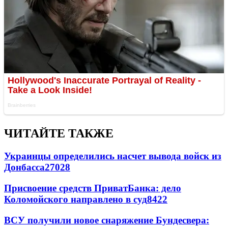
ЧИТАЙТЕ ТАКЖЕ
Украинцы определились насчет вывода войск из
Донбасса
27028
Присвоение средств ПриватБанка: дело
Коломойского направлено в суд
8422
ВСУ получили новое снаряжение Бундесвера: