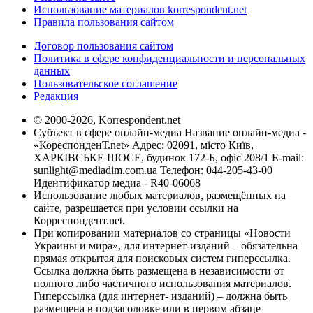
Использование материалов korrespondent.net
Правила пользования сайтом
Договор пользования сайтом
Политика в сфере конфиденциальности и персональных
данных
Пользовательское соглашение
Редакция
© 2000-2026, Korrespondent.net
Субъект в сфере онлайн-медиа Название онлайн-медиа -
«КореспонденТ.net» Адрес: 02091, місто Київ,
ХАРКІВСЬКЕ ШОСЕ, будинок 172-Б, офіс 208/1 E-mail:
sunlight@mediadim.com.ua
Телефон: 044-205-43-00
Идентификатор медиа - R40-06068
Использование любых материалов, размещённых на
сайте, разрешается при условии ссылки на
Корреспондент.net.
При копировании материалов со страницы «Новости
Украины и мира», для интернет-изданий – обязательна
прямая открытая для поисковых систем гиперссылка.
Ссылка должна быть размещена в независимости от
полного либо частичного использования материалов.
Гиперссылка (для интернет- изданий) – должна быть
размещена в подзаголовке или в первом абзаце