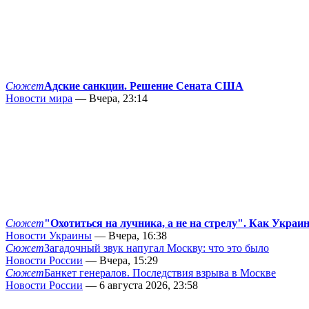
Сюжет
Адские санкции. Решение Сената США
Новости мира
— Вчера, 23:14
Сюжет
"Охотиться на лучника, а не на стрелу". Как Украи
Новости Украины
— Вчера, 16:38
Сюжет
Загадочный звук напугал Москву: что это было
Новости России
— Вчера, 15:29
Сюжет
Банкет генералов. Последствия взрыва в Москве
Новости России
— 6 августа 2026, 23:58