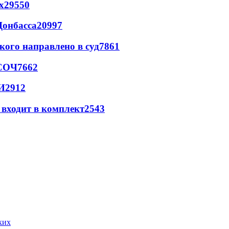
х
29550
Донбасса
20997
кого направлено в суд
7861
 СОЧ
7662
И
2912
 входит в комплект
2543
ких