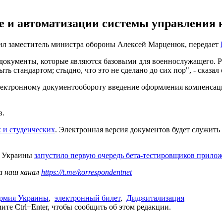
те и автоматизации системы управления
ил заместитель министра обороны Алексей Марценюк, передает
 документы, которые являются базовыми для военнослужащего. Р
 стандартом; стыдно, что это не сделано до сих пор", - сказал 
ктронному документообороту введение оформления компенсаций
в.
 и студенческих
. Электронная версия документов будет служить 
и Украины
запустило первую очередь бета-тестировщиков прилож
а наш канал
https://t.me/korrespondentnet
рмия Украины
,
электронный билет
,
Диджитализация
те Ctrl+Enter, чтобы сообщить об этом редакции.