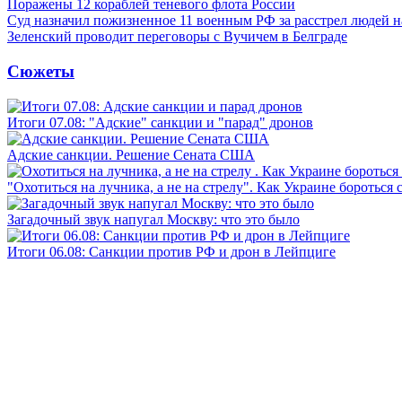
Поражены 12 кораблей теневого флота России
Суд назначил пожизненное 11 военным РФ за расстрел людей 
Зеленский проводит переговоры с Вучичем в Белграде
Сюжеты
Итоги 07.08: "Адские" санкции и "парад" дронов
Адские санкции. Решение Сената США
"Охотиться на лучника, а не на стрелу". Как Украине бороться 
Загадочный звук напугал Москву: что это было
Итоги 06.08: Санкции против РФ и дрон в Лейпциге