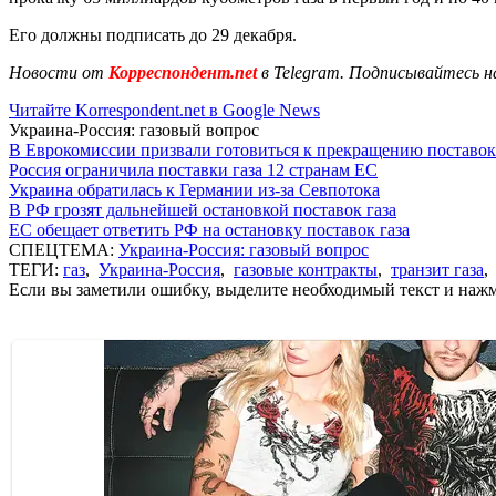
Его должны подписать до 29 декабря.
Новости от
Корреспондент.net
в Telegram. Подписывайтесь н
Читайте Korrespondent.net в Google News
Украина-Россия: газовый вопрос
В Еврокомиссии призвали готовиться к прекращению поставок
Россия ограничила поставки газа 12 странам ЕС
Украина обратилась к Германии из-за Севпотока
В РФ грозят дальнейшей остановкой поставок газа
ЕС обещает ответить РФ на остановку поставок газа
СПЕЦТЕМА:
Украина-Россия: газовый вопрос
ТЕГИ:
газ
,
Украина-Россия
,
газовые контракты
,
транзит газа
Если вы заметили ошибку, выделите необходимый текст и нажми