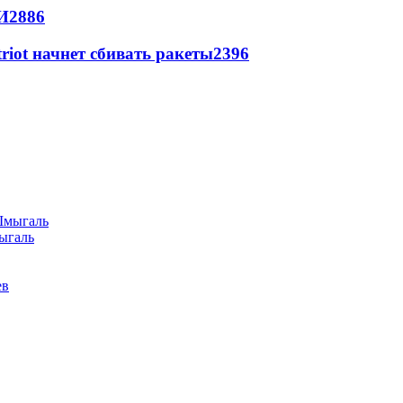
И
2886
triot начнет сбивать ракеты
2396
ыгаль
ев