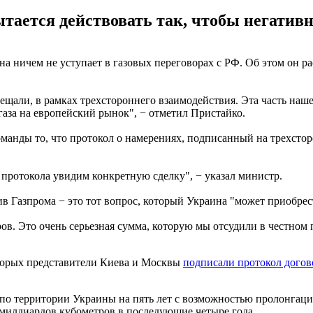
тается действовать так, чтобы негативн
 ничем не уступает в газовых переговорах с РФ. Об этом он ра
ещали, в рамках трехстороннего взаимодействия. Эта часть наш
газа на европейский рынок", − отметил Пристайко.
анды то, что протокол о намерениях, подписанный на трехсторо
 протокола увидим конкретную сделку", − указал министр.
в Газпрома − это тот вопрос, который Украина "может приобрест
ров. Это очень серьезная сумма, которую мы отсудили в честном
оторых представители Киева и Москвы
подписали протокол догов
а по территории Украины на пять лет с возможностью пролонгац
0 миллиардов кубометров в последующие четыре года.