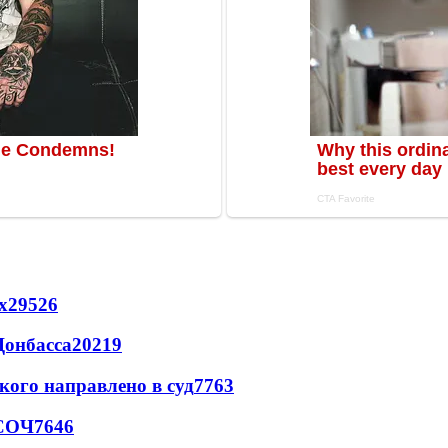
х
29526
Донбасса
20219
кого направлено в суд
7763
 СОЧ
7646