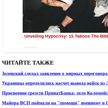
ЧИТАЙТЕ ТАКЖЕ
Зеленский сделал заявление о мирных переговора
Украинцы определились насчет вывода войск из 
Присвоение средств ПриватБанка: дело Коломойс
Майора ВСП поймали на "помощи" военному в