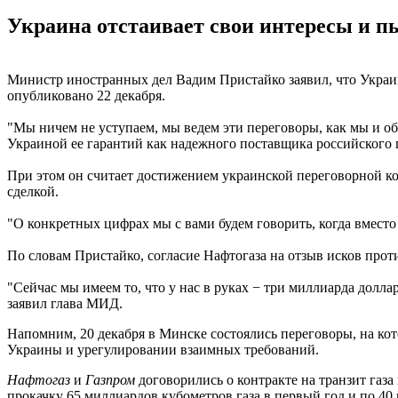
Украина отстаивает свои интересы и пы
Министр иностранных дел Вадим Пристайко заявил, что Украина
опубликовано 22 декабря.
"Мы ничем не уступаем, мы ведем эти переговоры, как мы и об
Украиной ее гарантий как надежного поставщика российского 
При этом он считает достижением украинской переговорной ком
сделкой.
"О конкретных цифрах мы с вами будем говорить, когда вместо
По словам Пристайко, согласие Нафтогаза на отзыв исков проти
"Сейчас мы имеем то, что у нас в руках − три миллиарда долла
заявил глава МИД.
Напомним, 20 декабря в Минске состоялись переговоры, на к
Украины и урегулировании взаимных требований.
Нафтогаз
и
Газпром
договорились о контракте на транзит газ
прокачку 65 миллиардов кубометров газа в первый год и по 4