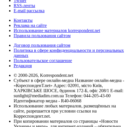
Twitter
RSS-ленты
E-mail рассылка
Контакты
Реклама на сайте
Использование материалов korrespondent.net
Правила пользования сайтом
Договор пользования сайтом
Политика в сфере конфиденциальности и персональных
данных
Пользовательское соглашение
Редакция
© 2000-2026, Korrespondent.net
Субъект в сфере онлайн-медиа Название онлайн-медиа -
«КореспонденТ.net» Адрес: 02091, місто Київ,
ХАРКІВСЬКЕ ШОСЕ, будинок 172-Б, офіс 208/1 E-mail:
sunlight@mediadim.com.ua
Телефон: 044-205-43-00
Идентификатор медиа - R40-06068
Использование любых материалов, размещённых на
сайте, разрешается при условии ссылки на
Корреспондент.net.
При копировании материалов со страницы «Новости
Украины и мира», для интернет-изданий – обязательна