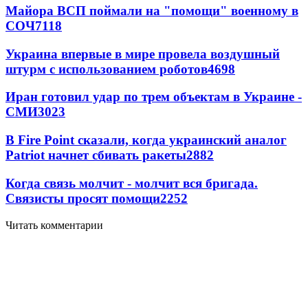
Майора ВСП поймали на "помощи" военному в
СОЧ
7118
Украина впервые в мире провела воздушный
штурм с использованием роботов
4698
Иран готовил удар по трем объектам в Украине -
СМИ
3023
В Fire Point сказали, когда украинский аналог
Patriot начнет сбивать ракеты
2882
Когда связь молчит - молчит вся бригада.
Связисты просят помощи
2252
Читать комментарии