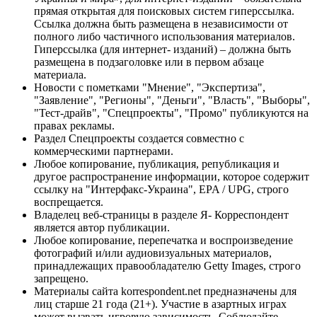
прямая открытая для поисковых систем гиперссылка.
Ссылка должна быть размещена в независимости от
полного либо частичного использования материалов.
Гиперссылка (для интернет- изданий) – должна быть
размещена в подзаголовке или в первом абзаце
материала.
Новости с пометками "Мнение", "Экспертиза",
"Заявление", "Регионы", "Деньги", "Власть", "Выборы",
"Тест-драйв", "Спецпроекты", "Промо" публикуются на
правах рекламы.
Раздел Спецпроекты создается совместно с
коммерческими партнерами.
Любое копирование, публикация, републикация и
другое распространение информации, которое содержит
ссылку на "Интерфакс-Украина", EPA / UPG, строго
воспрещается.
Владелец веб-страницы в разделе Я- Корреспондент
является автор публикации.
Любое копирование, перепечатка и воспроизведение
фотографий и/или аудиовизуальных материалов,
принадлежащих правообладателю Getty Images, строго
запрещено.
Материалы сайта korrespondent.net предназначены для
лиц старше 21 года (21+). Участие в азартных играх
может вызвать игровую зависимость. Соблюдайте