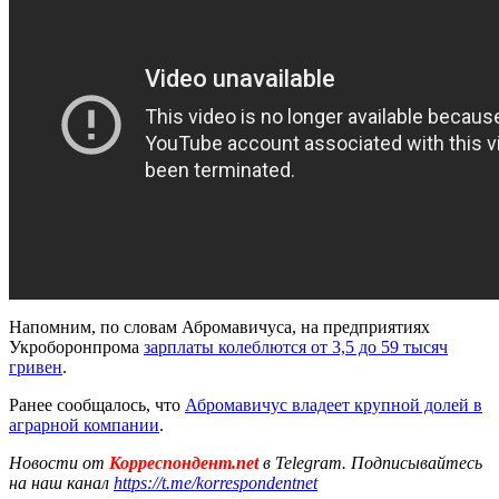
Напомним, по словам Абромавичуса, на предприятиях
Укроборонпрома
зарплаты колеблются от 3,5 до 59 тысяч
гривен
.
Ранее сообщалось, что
Абромавичус владеет крупной долей в
аграрной компании
.
Новости от
Корреспондент.net
в Telegram. Подписывайтесь
на наш канал
https://t.me/korrespondentnet