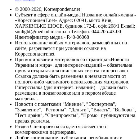
© 2000-2026, Korrespondent.net
Субъект в сфере онлайн-медиа Название онлайн-медиа -
«КореспонденТ.net» Адрес: 02091, місто Київ,
ХАРКІВСЬКЕ ШОСЕ, будинок 172-Б, офіс 208/1 E-mail:
sunlight@mediadim.com.ua
Телефон: 044-205-43-00
Идентификатор медиа - R40-06068
Использование любых материалов, размещённых на
сайте, разрешается при условии ссылки на
Корреспондент.net.
При копировании материалов со страницы «Новости
Украины и мира», для интернет-изданий – обязательна
прямая открытая для поисковых систем гиперссылка.
Ссылка должна быть размещена в независимости от
полного либо частичного использования материалов.
Гиперссылка (для интернет- изданий) – должна быть
размещена в подзаголовке или в первом абзаце
материала.
Новости с пометками "Мнение", "Экспертиза",
"Заявление", "Регионы", "Деньги", "Власть", "Выборы",
"Тест-драйв", "Спецпроекты", "Промо" публикуются на
правах рекламы.
Раздел Спецпроекты создается совместно с
коммерческими партнерами.
Любое копирование, публикация, републикация и