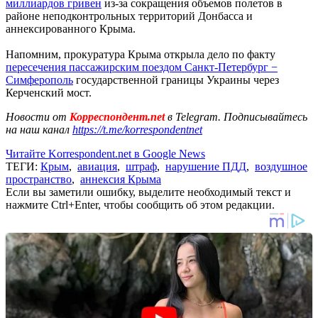
миллиардов гривен
из-за сокращения объемов полетов в
районе неподконтрольных территорий Донбасса и
аннексированного Крыма.
Напомним, прокуратура Крыма открыла дело по факту
пересечения пассажирским поездом Санкт-Петербург −
Симферополь
государственной границы Украины через
Керченский мост.
Новости от
Корреспондент.net
в Telegram. Подписывайтесь
на наш канал
https://t.me/korrespondentnet
Читайте Korrespondent.net в Google News
ТЕГИ:
Крым
,
авиация
,
штраф
,
нарушение ПДД
,
воздушное
пространство
,
аннексия Крыма
Если вы заметили ошибку, выделите необходимый текст и
нажмите Ctrl+Enter, чтобы сообщить об этом редакции.