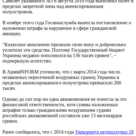
Самолет указанного АО 8 августа 2019 года выполнил полет в
пределах запретной зоны над аннексированным
полуостровом.
В ноябре этого года Госавиаслужба вынесла постановление о
наложении штрафа за нарушение в сфере гражданской
авиации.
"Казахские авиалинии признали свою вину и добровольно
уплатили эти средства. Поэтому Государственный бюджет
Украины недавно пополнился на 136 тысяч гривен", −
подчеркнуло агентство.
В АрміяINFORM уточнили, что с марта 2014 года число
незаконных пересечений воздушных границ Украины в
пределах аннексированного полуострова превысило 200
тысяч.
Однако до сих пор ни одна авиакомпания не понесла за это
финансовой ответственности, хотя суммы наложенных
штрафов только гражданскими воздушными судами
российских авиакомпаний составили уже 13 миллиардов
гривен.
Ранее сообщалось, что с 2014 года
Украэрорух
недополучил 19