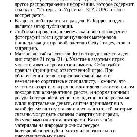
другое распространение информации, которое содержит
ссылку на "Интерфакс-Украина", EPA / UPG, строго
воспрещается.
Владелец веб-страницы в разделе Я- Корреспондент
является автор публикации.
Любое копирование, перепечатка и воспроизведение
фотографий и/или аудиовизуальных материалов,
принадлежащих правообладателю Getty Images, строго
запрещено.
Материалы сайта korrespondent.net предназначены для
лиц старше 21 года (21+). Участие в азартных играх
может вызвать игровую зависимость. Соблюдайте
правила (принципы) ответственной игры. При
обнаружении первых признаков зависимости
немедленно обратитесь к специалисту. Помните, что
участие в азартных играх не может являться источником
доходов или альтернативой работе. Информационный
ресурс korrespondent.net не проводит игры на реальные
и/или виртуальные деньги, сайт не принимает ни в
какой форме оплату ставок и других платежей, которые
связаны/могут быть связаны с азартными играми,
букмекерами или тотализаторами. Какие-либо
материалы на информационном ресурсе
korrespondent.net публикуются исключительно в
информационных целях.