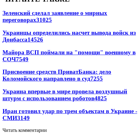
Зеленский сделал заявление о мирных
переговорах
31025
Украинцы определились насчет вывода войск из
Донбасса
14526
Майора ВСП поймали на "помощи" военному в
СОЧ
7549
Присвоение средств ПриватБанка: дело
Коломойского направлено в суд
7255
Украина впервые в мире провела воздушный
штурм с использованием роботов
4825
Иран готовил удар по трем объектам в Украине -
СМИ
3149
Читать комментарии