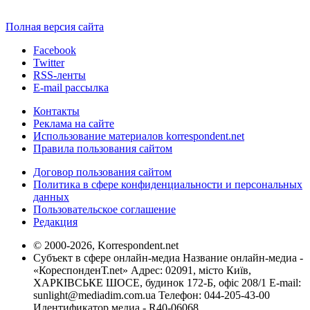
Полная версия сайта
Facebook
Twitter
RSS-ленты
E-mail рассылка
Контакты
Реклама на сайте
Использование материалов korrespondent.net
Правила пользования сайтом
Договор пользования сайтом
Политика в сфере конфиденциальности и персональных
данных
Пользовательское соглашение
Редакция
© 2000-2026, Korrespondent.net
Субъект в сфере онлайн-медиа Название онлайн-медиа -
«КореспонденТ.net» Адрес: 02091, місто Київ,
ХАРКІВСЬКЕ ШОСЕ, будинок 172-Б, офіс 208/1 E-mail:
sunlight@mediadim.com.ua
Телефон: 044-205-43-00
Идентификатор медиа - R40-06068