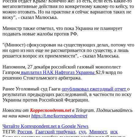
Россия отдаст Крым? Конечно же! То есть, если есть какие-то
мегапозитивные действия по конкретному какому-то кейсу, то
можно отозвать. Но на практике я сейчас вариантов таких не
вижу", - сказал Малюська.
Министр также отметил, что пока Украина не планирует
подавать новые жалобы против РФ.
"(Минюст) сфокусирован на существующих делах, потому что
ни одно из них еще не рассматривается по существу, а лишь
решается вопрос их приемлемости", - сказал Малюська.
Напомним, 27 декабря российский газовый монополист
Газпром
выплатил НАК Нафтогаз Украины
$2,9 млрд по
решению Стокгольмского арбитража.
Ранее Уголовный суд Гааги
опубликовал ежегодный отчет
о
результатах предыдущих расследований, в частности по иску
Украины против Российской Федерации.
Новости от
Корреспондент.net
в Telegram. Подписывайтесь
на наш канал
https://t.me/korrespondentnet
Читайте Korrespondent.net в Google News
ТЕГИ:
Россия
,
Гаагский трибунал
,
суд
,
Минюст
,
иск