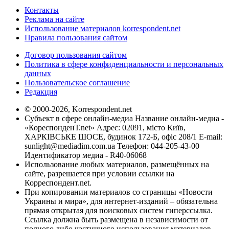
Контакты
Реклама на сайте
Использование материалов korrespondent.net
Правила пользования сайтом
Договор пользования сайтом
Политика в сфере конфиденциальности и персональных
данных
Пользовательское соглашение
Редакция
© 2000-2026, Korrespondent.net
Субъект в сфере онлайн-медиа Название онлайн-медиа -
«КореспонденТ.net» Адрес: 02091, місто Київ,
ХАРКІВСЬКЕ ШОСЕ, будинок 172-Б, офіс 208/1 E-mail:
sunlight@mediadim.com.ua
Телефон: 044-205-43-00
Идентификатор медиа - R40-06068
Использование любых материалов, размещённых на
сайте, разрешается при условии ссылки на
Корреспондент.net.
При копировании материалов со страницы «Новости
Украины и мира», для интернет-изданий – обязательна
прямая открытая для поисковых систем гиперссылка.
Ссылка должна быть размещена в независимости от
полного либо частичного использования материалов.