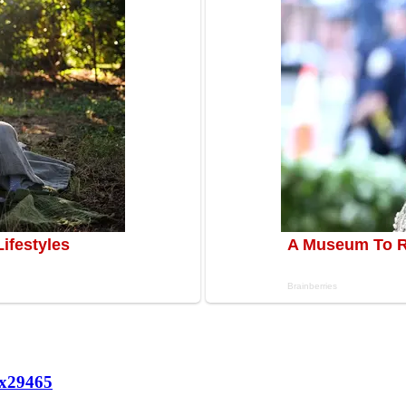
х
29465