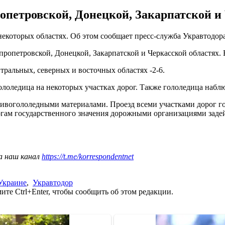
опетровской, Донецкой, Закарпатской и 
 некоторых областях. Об этом сообщает пресс-служба Укравтодора
ропетровской, Донецкой, Закарпатской и Черкасской областях. 
нтральных, северных и восточных областях -2-6.
ололедица на некоторых участках дорог. Также гололедица набл
ивогололедными материалами. Проезд всеми участками дорог го
гам государственного значения дорожными организациями задейс
а наш канал
https://t.me/korrespondentnet
 Украине
,
Укравтодор
те Ctrl+Enter, чтобы сообщить об этом редакции.