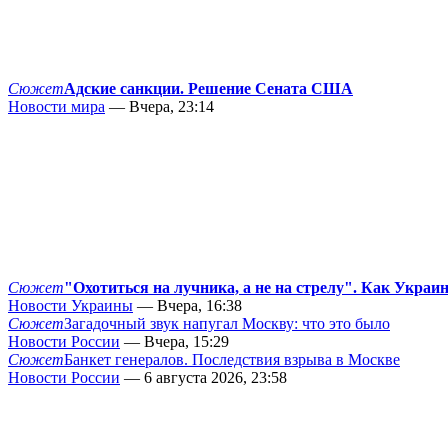
Сюжет
Адские санкции. Решение Сената США
Новости мира
— Вчера, 23:14
Сюжет
"Охотиться на лучника, а не на стрелу". Как Украи
Новости Украины
— Вчера, 16:38
Сюжет
Загадочный звук напугал Москву: что это было
Новости России
— Вчера, 15:29
Сюжет
Банкет генералов. Последствия взрыва в Москве
Новости России
— 6 августа 2026, 23:58