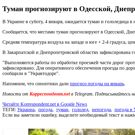
Туман прогнозируют в Одесской, Днепр
В Украине в суботу, 4 января, ожидается туман и гололедица в
Сообщается, что местами туман прогнозируют в Одесской, Днеп
Средняя температура воздуха на западе и юге + 2-4 градуса, це
В Закарпатской и Днепропетровской областях зафиксирована г
"Выполняются работы по обработке проезжей части дорог прот
зафиксировано. Для оперативного обеспечения проезда по доро
сообщили в "Укравтодоре".
Напомним, что синоптики дали
прогноз погоды на январь
.
Новости от
Корреспондент.net
в Telegram. Подписывайтесь н
Читайте Korrespondent.net в Google News
ТЕГИ:
Украина
,
погода
,
туман
,
гололед
,
непогода
,
погода в
Если вы заметили ошибку, выделите необходимый текст и нажми