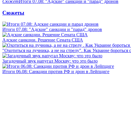
Сюжет
Итоги 07.08: "Адские" санкции и "парад" дронов
Сюжеты
Итоги 07.08: "Адские" санкции и "парад" дронов
Адские санкции. Решение Сената США
"Охотиться на лучника, а не на стрелу". Как Украине бороться 
Загадочный звук напугал Москву: что это было
Итоги 06.08: Санкции против РФ и дрон в Лейпциге