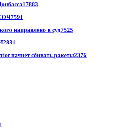
Донбасса
17883
 СОЧ
7591
кого направлено в суд
7525
И
2831
triot начнет сбивать ракеты
2376
К