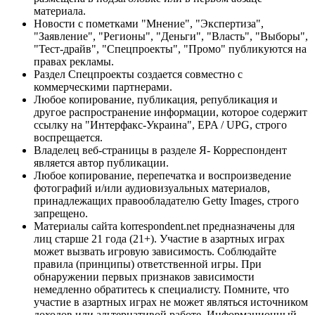
материала.
Новости с пометками "Мнение", "Экспертиза",
"Заявление", "Регионы", "Деньги", "Власть", "Выборы",
"Тест-драйв", "Спецпроекты", "Промо" публикуются на
правах рекламы.
Раздел Спецпроекты создается совместно с
коммерческими партнерами.
Любое копирование, публикация, републикация и
другое распространение информации, которое содержит
ссылку на "Интерфакс-Украина", EPA / UPG, строго
воспрещается.
Владелец веб-страницы в разделе Я- Корреспондент
является автор публикации.
Любое копирование, перепечатка и воспроизведение
фотографий и/или аудиовизуальных материалов,
принадлежащих правообладателю Getty Images, строго
запрещено.
Материалы сайта korrespondent.net предназначены для
лиц старше 21 года (21+). Участие в азартных играх
может вызвать игровую зависимость. Соблюдайте
правила (принципы) ответственной игры. При
обнаружении первых признаков зависимости
немедленно обратитесь к специалисту. Помните, что
участие в азартных играх не может являться источником
доходов или альтернативой работе. Информационный