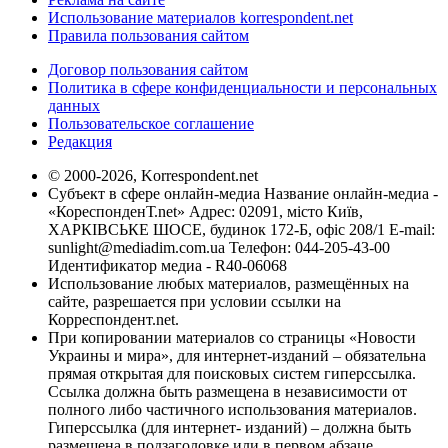
Использование материалов korrespondent.net
Правила пользования сайтом
Договор пользования сайтом
Политика в сфере конфиденциальности и персональных
данных
Пользовательское соглашение
Редакция
© 2000-2026, Korrespondent.net
Субъект в сфере онлайн-медиа Название онлайн-медиа -
«КореспонденТ.net» Адрес: 02091, місто Київ,
ХАРКІВСЬКЕ ШОСЕ, будинок 172-Б, офіс 208/1 E-mail:
sunlight@mediadim.com.ua
Телефон: 044-205-43-00
Идентификатор медиа - R40-06068
Использование любых материалов, размещённых на
сайте, разрешается при условии ссылки на
Корреспондент.net.
При копировании материалов со страницы «Новости
Украины и мира», для интернет-изданий – обязательна
прямая открытая для поисковых систем гиперссылка.
Ссылка должна быть размещена в независимости от
полного либо частичного использования материалов.
Гиперссылка (для интернет- изданий) – должна быть
размещена в подзаголовке или в первом абзаце