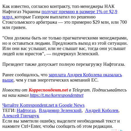
Как известно, согласно контракту, топ-менеджеры НАК
Нафтогаз Украины
получат премию в размере 1% от $2,9
млрд,
которые Газпром выплатил по решению
Стокгольмского арбитража — это примерно $29 млн, или 700
млн гривен.
"Они должны быть не только прагматическими менеджерами,
но и оставаться людьми. Предложить выход из этой ситуации.
Или они вас услышат, или не слышат вас, тогда они услышат
людей или юристов", — подчеркнул Зеленский.
Президент также допускает полную перезагрузку Нафтогаза.
Ранее сообщалось, что
зарплата Андрея Коболева оказалась
выше
, чем у глав энергетических компаний ЕС.
Новости от
Корреспондент.net
в Telegram. Подписывайтесь
на наш канал
https://t.me/korrespondentnet
Читайте Korrespondent.net в Google News
ТЕГИ:
Нафтогаз
,
Владимир Зеленский
,
Андрей Коболев
,
Алексей Гончарук
Если вы заметили ошибку, выделите необходимый текст и
нажмите Ctrl+Enter, чтобы сообщить об этом редакции.