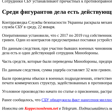
Сотрудники СБУ устанавливают причастных к противоправной
Среди фигурантов дела есть действующ
Контрразведка Службы безопасности Украины раскрыла механи
служба СБУ в среду, 22 января.
Оперативники установили, что с 2017 по 2019 год собственни
гривен. Один из контрактов предусматривал поставки устройст
По данным следствия, при участии бывших военных чиновников
дела есть и один действующий сотрудник Минобороны.
Часть средств, которые были переведены Минобороны, предпри
По данным следствия, сумма ущерба составляет 32 млн гривен
Были проведены обыски в военных подразделениях, ответстве
печати коммерческих структур, задействованных в противопра
Уголовное производство начато по статье о присвоении, раст
Ранее сообщалось, что
СБУ обнаружила факт нанесения милли
Новости от
Корреспондент.net
в Telegram. Подписывайтесь н