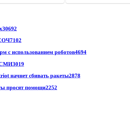
х
30692
 СОЧ
7102
рм с использованием роботов
4694
- СМИ
3019
triot начнет сбивать ракеты
2878
сты просят помощи
2252