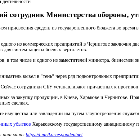
 деятельности
ий сотрудник Министерства обороны, ут
зм присвоения средств из государственного бюджета во время в
к одного из коммерческих предприятий в Чернигове заключил д
в для систем защиты боевых вертолетов.
, в том числе и одного из заместителей министра, бизнесмен з
ниматель вывел в "тень" через ряд подконтрольных предприяти
. Сейчас сотрудники СБУ устанавливают причастных к противоп
нных за закупку продукции, в Киеве, Харькове и Чернигове. П
вных сделках.
рате имущества или завладении им путем злоупотребления служеб
онных убытков
Харьковскому государственному авиационному п
а наш канал
https://t.me/korrespondentnet