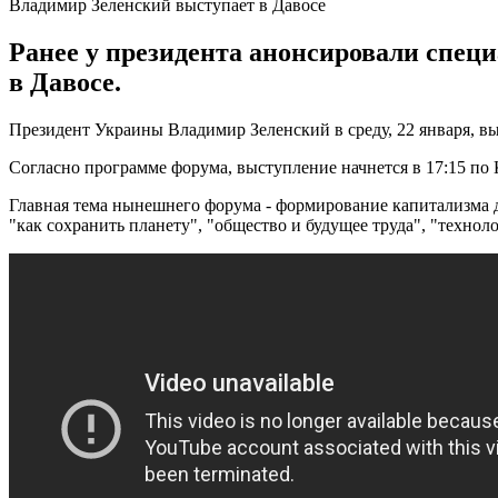
Владимир Зеленский выступает в Давосе
Ранее у президента анонсировали спец
в Давосе.
Президент Украины Владимир Зеленский в среду, 22 января, в
Согласно программе форума, выступление начнется в 17:15 по 
Главная тема нынешнего форума - формирование капитализма д
"как сохранить планету", "общество и будущее труда", "технол