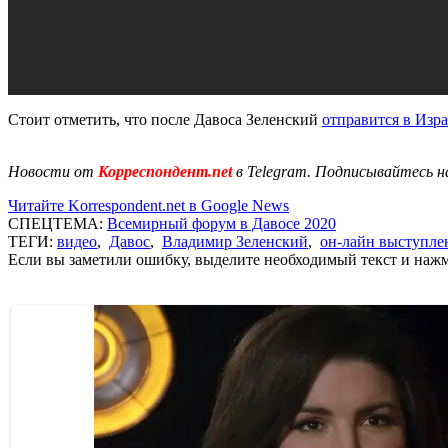
Стоит отметить, что после Давоса Зеленский
отправится в Изр
Новости от
Корреспондент.net
в Telegram. Подписывайтесь н
Читайте Korrespondent.net в Google News
СПЕЦТЕМА:
Всемирный форум в Давосе 2020
ТЕГИ:
видео
,
Давос
,
Владимир Зеленский
,
он-лайн выступле
Если вы заметили ошибку, выделите необходимый текст и нажми