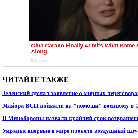
ЧИТАЙТЕ ТАКЖЕ
Зеленский сделал заявление о мирных переговора
Майора ВСП поймали на "помощи" военному в
В Минобороны назвали крайний срок возвращен
Украина впервые в мире провела воздушный шту