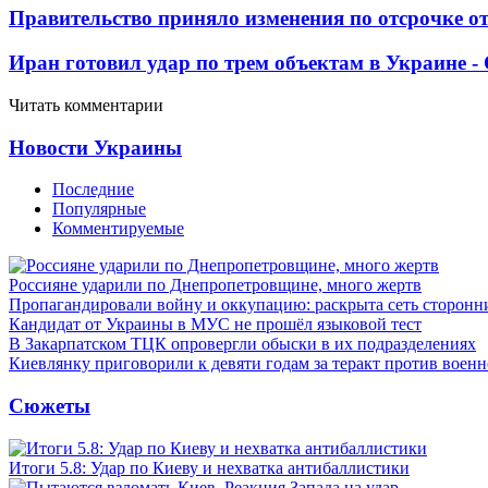
Правительство приняло изменения по отсрочке о
Иран готовил удар по трем объектам в Украине 
Читать комментарии
Новости Украины
Последние
Популярные
Комментируемые
Россияне ударили по Днепропетровщине, много жертв
Пропагандировали войну и оккупацию: раскрыта сеть сторонн
Кандидат от Украины в МУС не прошёл языковой тест
В Закарпатском ТЦК опровергли обыски в их подразделениях
Киевлянку приговорили к девяти годам за теракт против военн
Сюжеты
Итоги 5.8: Удар по Киеву и нехватка антибаллистики