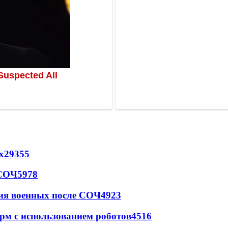
х
29355
 СОЧ
5978
ия военных после СОЧ
4923
рм с использованием роботов
4516