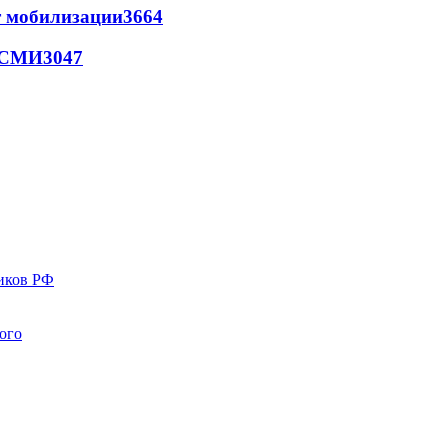
т мобилизации
3664
- СМИ
3047
иков РФ
ого