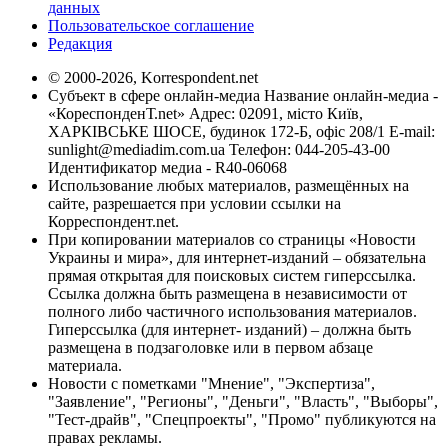
данных
Пользовательское соглашение
Редакция
© 2000-2026, Korrespondent.net
Субъект в сфере онлайн-медиа Название онлайн-медиа -
«КореспонденТ.net» Адрес: 02091, місто Київ,
ХАРКІВСЬКЕ ШОСЕ, будинок 172-Б, офіс 208/1 E-mail:
sunlight@mediadim.com.ua
Телефон: 044-205-43-00
Идентификатор медиа - R40-06068
Использование любых материалов, размещённых на
сайте, разрешается при условии ссылки на
Корреспондент.net.
При копировании материалов со страницы «Новости
Украины и мира», для интернет-изданий – обязательна
прямая открытая для поисковых систем гиперссылка.
Ссылка должна быть размещена в независимости от
полного либо частичного использования материалов.
Гиперссылка (для интернет- изданий) – должна быть
размещена в подзаголовке или в первом абзаце
материала.
Новости с пометками "Мнение", "Экспертиза",
"Заявление", "Регионы", "Деньги", "Власть", "Выборы",
"Тест-драйв", "Спецпроекты", "Промо" публикуются на
правах рекламы.