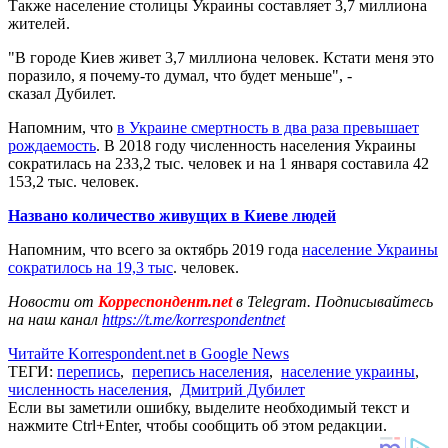
Также население столицы Украины составляет 3,7 миллиона
жителей.
"В городе Киев живет 3,7 миллиона человек. Кстати меня это
поразило, я почему-то думал, что будет меньше", -
сказал Дубилет.
Напомним, что
в Украине смертность в два раза превышает
рождаемость
. В 2018 году численность населения Украины
сократилась на 233,2 тыс. человек и на 1 января составила 42
153,2 тыс. человек.
Названо количество живущих в Киеве людей
Напомним, что всего за октябрь 2019 года
население Украины
сократилось на 19,3 тыс
. человек.
Новости от
Корреспондент.net
в Telegram. Подписывайтесь
на наш канал
https://t.me/korrespondentnet
Читайте Korrespondent.net в Google News
ТЕГИ:
перепись
,
перепись населения
,
население украины
,
численность населения
,
Дмитрий Дубилет
Если вы заметили ошибку, выделите необходимый текст и
нажмите Ctrl+Enter, чтобы сообщить об этом редакции.