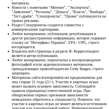
материала.
Новости с пометками "Мнение", "Экспертиза",
"Заявление", "Регионы", "Деньги", "Власть", "Выборы",
"Тест-драйв", "Спецпроекты", "Промо" публикуются на
правах рекламы.
Раздел Спецпроекты создается совместно с
коммерческими партнерами.
Любое копирование, публикация, републикация и
другое распространение информации, которое содержит
ссылку на "Интерфакс-Украина", EPA / UPG, строго
воспрещается.
Владелец веб-страницы в разделе Я- Корреспондент
является автор публикации.
Любое копирование, перепечатка и воспроизведение
фотографий и/или аудиовизуальных материалов,
принадлежащих правообладателю Getty Images, строго
запрещено.
Материалы сайта korrespondent.net предназначены для
лиц старше 21 года (21+). Участие в азартных играх
может вызвать игровую зависимость. Соблюдайте
правила (принципы) ответственной игры. При
обнаружении первых признаков зависимости
немедленно обратитесь к специалисту. Помните, что
участие в азартных играх не может являться источником
доходов или альтернативой работе. Информационный