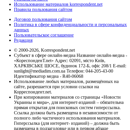
Использование материалов korrespondent.net
Правила пользования сайтом
Договор пользования сайтом
Политика в сфере конфиденциальности и персональных
данных
Пользовательское соглашение
Редакция
© 2000-2026, Korrespondent.net
Субъект в сфере онлайн-медиа Название онлайн-медиа -
«КореспонденТ.net» Адрес: 02091, місто Київ,
ХАРКІВСЬКЕ ШОСЕ, будинок 172-Б, офіс 208/1 E-mail:
sunlight@mediadim.com.ua
Телефон: 044-205-43-00
Идентификатор медиа - R40-06068
Использование любых материалов, размещённых на
сайте, разрешается при условии ссылки на
Корреспондент.net.
При копировании материалов со страницы «Новости
Украины и мира», для интернет-изданий – обязательна
прямая открытая для поисковых систем гиперссылка.
Ссылка должна быть размещена в независимости от
полного либо частичного использования материалов.
Гиперссылка (для интернет- изданий) – должна быть
размещена в подзаголовке или в первом абзаце