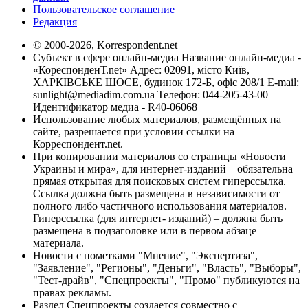
Пользовательское соглашение
Редакция
© 2000-2026, Korrespondent.net
Субъект в сфере онлайн-медиа Название онлайн-медиа -
«КореспонденТ.net» Адрес: 02091, місто Київ,
ХАРКІВСЬКЕ ШОСЕ, будинок 172-Б, офіс 208/1 E-mail:
sunlight@mediadim.com.ua
Телефон: 044-205-43-00
Идентификатор медиа - R40-06068
Использование любых материалов, размещённых на
сайте, разрешается при условии ссылки на
Корреспондент.net.
При копировании материалов со страницы «Новости
Украины и мира», для интернет-изданий – обязательна
прямая открытая для поисковых систем гиперссылка.
Ссылка должна быть размещена в независимости от
полного либо частичного использования материалов.
Гиперссылка (для интернет- изданий) – должна быть
размещена в подзаголовке или в первом абзаце
материала.
Новости с пометками "Мнение", "Экспертиза",
"Заявление", "Регионы", "Деньги", "Власть", "Выборы",
"Тест-драйв", "Спецпроекты", "Промо" публикуются на
правах рекламы.
Раздел Спецпроекты создается совместно с