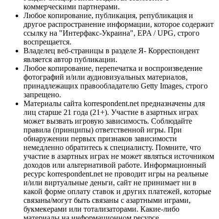
коммерческими партнерами.
Любое копирование, публикация, републикация и
другое распространение информации, которое содержит
ссылку на "Интерфакс-Украина", EPA / UPG, строго
воспрещается.
Владелец веб-страницы в разделе Я- Корреспондент
является автор публикации.
Любое копирование, перепечатка и воспроизведение
фотографий и/или аудиовизуальных материалов,
принадлежащих правообладателю Getty Images, строго
запрещено.
Материалы сайта korrespondent.net предназначены для
лиц старше 21 года (21+). Участие в азартных играх
может вызвать игровую зависимость. Соблюдайте
правила (принципы) ответственной игры. При
обнаружении первых признаков зависимости
немедленно обратитесь к специалисту. Помните, что
участие в азартных играх не может являться источником
доходов или альтернативой работе. Информационный
ресурс korrespondent.net не проводит игры на реальные
и/или виртуальные деньги, сайт не принимает ни в
какой форме оплату ставок и других платежей, которые
связаны/могут быть связаны с азартными играми,
букмекерами или тотализаторами. Какие-либо
материалы на информационном ресурсе