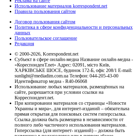
Реклама на сайте
Использование материалов korrespondent.net
Правила пользования сайтом
Договор пользования сайтом
Политика в сфере конфиденциальности и персональных
данных
Пользовательское соглашение
Редакция
© 2000-2026, Korrespondent.net
Субъект в сфере онлайн-медиа Название онлайн-медиа -
«КореспонденТ.net» Адрес: 02091, місто Київ,
ХАРКІВСЬКЕ ШОСЕ, будинок 172-Б, офіс 208/1 E-mail:
sunlight@mediadim.com.ua
Телефон: 044-205-43-00
Идентификатор медиа - R40-06068
Использование любых материалов, размещённых на
сайте, разрешается при условии ссылки на
Корреспондент.net.
При копировании материалов со страницы «Новости
Украины и мира», для интернет-изданий – обязательна
прямая открытая для поисковых систем гиперссылка.
Ссылка должна быть размещена в независимости от
полного либо частичного использования материалов.
Гиперссылка (для интернет- изданий) – должна быть
размещена в подзаголовке или в первом абзаце