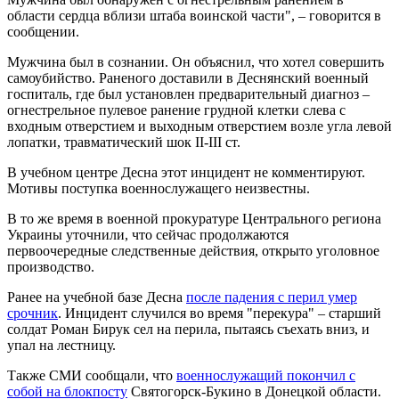
области сердца вблизи штаба воинской части", – говорится в
сообщении.
Мужчина был в сознании. Он объяснил, что хотел совершить
самоубийство. Раненого доставили в Деснянский военный
госпиталь, где был установлен предварительный диагноз –
огнестрельное пулевое ранение грудной клетки слева с
входным отверстием и выходным отверстием возле угла левой
лопатки, травматический шок II-III ст.
В учебном центре Десна этот инцидент не комментируют.
Мотивы поступка военнослужащего неизвестны.
В то же время в военной прокуратуре Центрального региона
Украины уточнили, что сейчас продолжаются
первоочередные следственные действия, открыто уголовное
производство.
Ранее на учебной базе Десна
после падения с перил умер
срочник
. Инцидент случился во время "перекура" – старший
солдат Роман Бирук сел на перила, пытаясь съехать вниз, и
упал на лестницу.
Также СМИ сообщали, что
военнослужащий покончил с
собой на блокпосту
Святогорск-Букино в Донецкой области.