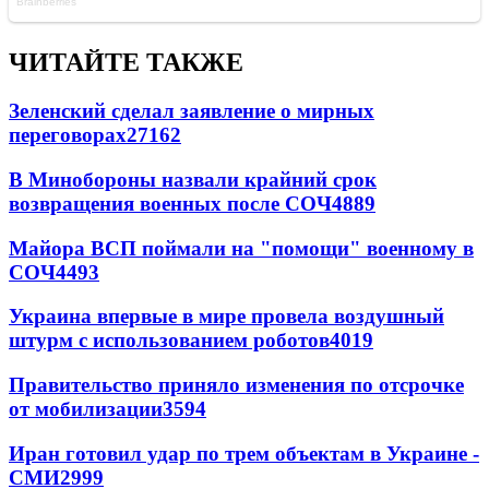
ЧИТАЙТЕ ТАКЖЕ
Зеленский сделал заявление о мирных
переговорах
27162
В Минобороны назвали крайний срок
возвращения военных после СОЧ
4889
Майора ВСП поймали на "помощи" военному в
СОЧ
4493
Украина впервые в мире провела воздушный
штурм с использованием роботов
4019
Правительство приняло изменения по отсрочке
от мобилизации
3594
Иран готовил удар по трем объектам в Украине -
СМИ
2999