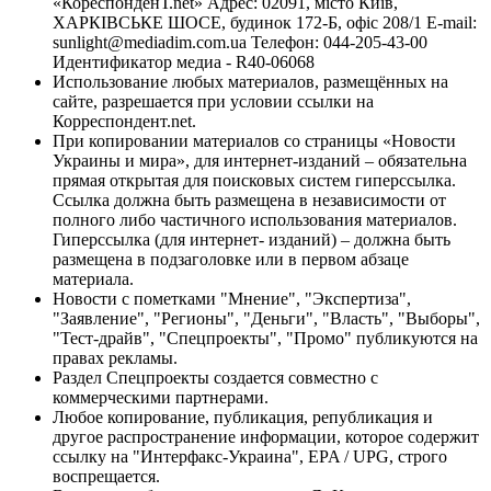
«КореспонденТ.net» Адрес: 02091, місто Київ,
ХАРКІВСЬКЕ ШОСЕ, будинок 172-Б, офіс 208/1 E-mail:
sunlight@mediadim.com.ua
Телефон: 044-205-43-00
Идентификатор медиа - R40-06068
Использование любых материалов, размещённых на
сайте, разрешается при условии ссылки на
Корреспондент.net.
При копировании материалов со страницы «Новости
Украины и мира», для интернет-изданий – обязательна
прямая открытая для поисковых систем гиперссылка.
Ссылка должна быть размещена в независимости от
полного либо частичного использования материалов.
Гиперссылка (для интернет- изданий) – должна быть
размещена в подзаголовке или в первом абзаце
материала.
Новости с пометками "Мнение", "Экспертиза",
"Заявление", "Регионы", "Деньги", "Власть", "Выборы",
"Тест-драйв", "Спецпроекты", "Промо" публикуются на
правах рекламы.
Раздел Спецпроекты создается совместно с
коммерческими партнерами.
Любое копирование, публикация, републикация и
другое распространение информации, которое содержит
ссылку на "Интерфакс-Украина", EPA / UPG, строго
воспрещается.