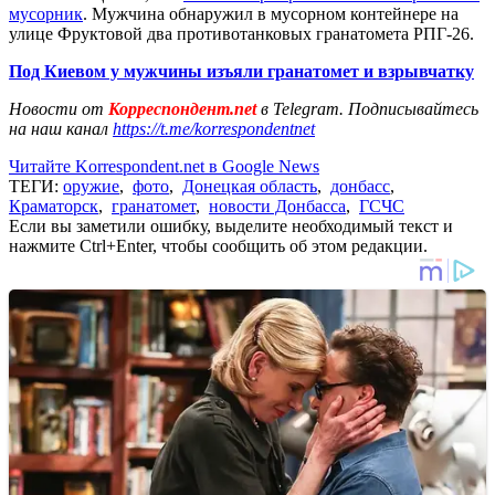
мусорник
. Мужчина обнаружил в мусорном контейнере на
улице Фруктовой два противотанковых гранатомета РПГ-26.
Под Киевом у мужчины изъяли гранатомет и взрывчатку
Новости от
Корреспондент.net
в Telegram. Подписывайтесь
на наш канал
https://t.me/korrespondentnet
Читайте Korrespondent.net в Google News
ТЕГИ:
оружие
,
фото
,
Донецкая область
,
донбасс
,
Краматорск
,
гранатомет
,
новости Донбасса
,
ГСЧС
Если вы заметили ошибку, выделите необходимый текст и
нажмите Ctrl+Enter, чтобы сообщить об этом редакции.