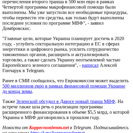
перечисления второго транша в 500 млн евро в рамках
Четвертой программы макрофинансовой помощи были
выполнены. Мы уже запустили все необходимые процедуры,
чтобы перевести эти средства, как только будут выполнены
последние условия по программе МВФ", - заявил
Домбровскис.
"Главные цели, которые Украина планирует достичь в 2020
году, - углубить секторальную интеграцию в ЕС в сферах
энергетики и цифрового рынка, усилить сотрудничество
таможенных органов, расширить и актуализировать
торговлю, а также сделать Украину неотъемлемой частью
Европейского зеленого соглашения", -
написал
Алексей
Гончарук в Telegram.
Ранее в СМИ сообщалось, что Еврокомиссия может выделить
500 миллионов евро в рамках финансовой помощи Украине
до конца зимы
.
Также
Зеленский обсудил в Давосе новый транш МВФ
. На
встрече также шла речь о реализации программы
расширенного финансирования в объеме $5,5 млрд, о которой
Украина и МВФ договорились в прошлом году.
Новости от
Корреспондент.net
в Telegram. Подписывайтесь
на наш канал
https://t.me/korrespondentnet