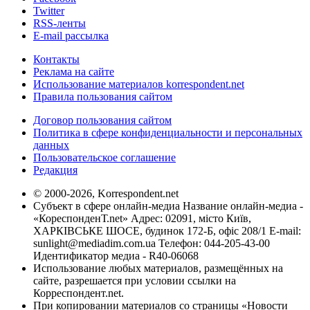
Twitter
RSS-ленты
E-mail рассылка
Контакты
Реклама на сайте
Использование материалов korrespondent.net
Правила пользования сайтом
Договор пользования сайтом
Политика в сфере конфиденциальности и персональных
данных
Пользовательское соглашение
Редакция
© 2000-2026, Korrespondent.net
Субъект в сфере онлайн-медиа Название онлайн-медиа -
«КореспонденТ.net» Адрес: 02091, місто Київ,
ХАРКІВСЬКЕ ШОСЕ, будинок 172-Б, офіс 208/1 E-mail:
sunlight@mediadim.com.ua
Телефон: 044-205-43-00
Идентификатор медиа - R40-06068
Использование любых материалов, размещённых на
сайте, разрешается при условии ссылки на
Корреспондент.net.
При копировании материалов со страницы «Новости