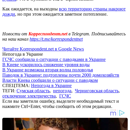
Как ожидается, на выходны
всю территорию страны накроют
дожди
, но при этом ожидается заметное потепление.
Новости от
Корреспондент.net
в Telegram. Подписывайтесь
на наш канал
https://t.me/korrespondentnet
Читайте Korrespondent.net в Google News
Непогода в Украине
ГСЧС сообщила о ситуации с паводками в Украине
В Киеве ускорилось снижение уровня воды
В Украине возможна вторая волна половодья
Паводок в Украине: подтоплены почти 2000 домохозяйств
Власти Киева сообщили о ситуации с паводком
СПЕЦТЕМА:
Непогода в Украине
ТЕГИ:
Сумская область
,
непогода
,
Черниговская область
,
отключение электричества
,
ГСЧС
Если вы заметили ошибку, выделите необходимый текст и
нажмите Ctrl+Enter, чтобы сообщить об этом редакции.