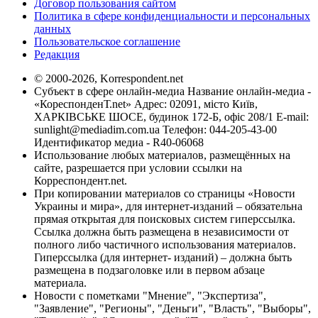
Договор пользования сайтом
Политика в сфере конфиденциальности и персональных
данных
Пользовательское соглашение
Редакция
© 2000-2026, Korrespondent.net
Субъект в сфере онлайн-медиа Название онлайн-медиа -
«КореспонденТ.net» Адрес: 02091, місто Київ,
ХАРКІВСЬКЕ ШОСЕ, будинок 172-Б, офіс 208/1 E-mail:
sunlight@mediadim.com.ua
Телефон: 044-205-43-00
Идентификатор медиа - R40-06068
Использование любых материалов, размещённых на
сайте, разрешается при условии ссылки на
Корреспондент.net.
При копировании материалов со страницы «Новости
Украины и мира», для интернет-изданий – обязательна
прямая открытая для поисковых систем гиперссылка.
Ссылка должна быть размещена в независимости от
полного либо частичного использования материалов.
Гиперссылка (для интернет- изданий) – должна быть
размещена в подзаголовке или в первом абзаце
материала.
Новости с пометками "Мнение", "Экспертиза",
"Заявление", "Регионы", "Деньги", "Власть", "Выборы",