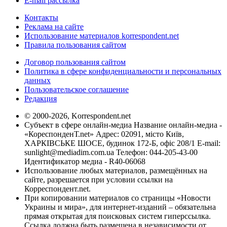
E-mail рассылка
Контакты
Реклама на сайте
Использование материалов korrespondent.net
Правила пользования сайтом
Договор пользования сайтом
Политика в сфере конфиденциальности и персональных
данных
Пользовательское соглашение
Редакция
© 2000-2026, Korrespondent.net
Субъект в сфере онлайн-медиа Название онлайн-медиа -
«КореспонденТ.net» Адрес: 02091, місто Київ,
ХАРКІВСЬКЕ ШОСЕ, будинок 172-Б, офіс 208/1 E-mail:
sunlight@mediadim.com.ua
Телефон: 044-205-43-00
Идентификатор медиа - R40-06068
Использование любых материалов, размещённых на
сайте, разрешается при условии ссылки на
Корреспондент.net.
При копировании материалов со страницы «Новости
Украины и мира», для интернет-изданий – обязательна
прямая открытая для поисковых систем гиперссылка.
Ссылка должна быть размещена в независимости от