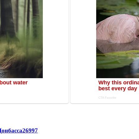
Донбасса
26997