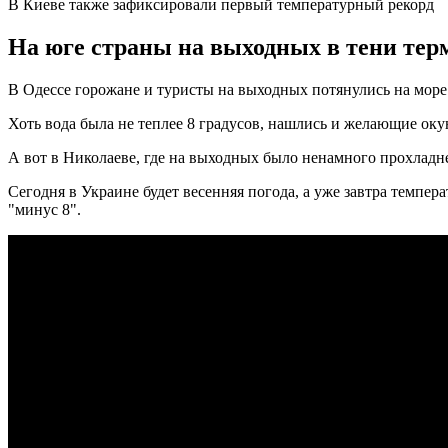
В Киеве также зафиксировали первый температурный рекорд
На юге страны на выходных в тени терм
В Одессе горожане и туристы на выходных потянулись на море.
Хоть вода была не теплее 8 градусов, нашлись и желающие оку
А вот в Николаеве, где на выходных было ненамного прохладне
Сегодня в Украине будет весенняя погода, а уже завтра темпе
"минус 8".