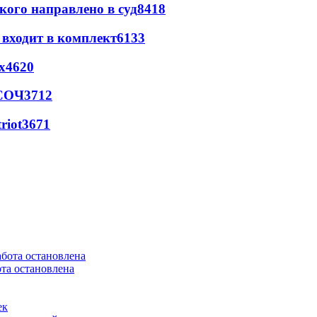
кого направлено в суд
8418
 входит в комплект
6133
х
4620
 СОЧ
3712
riot
3671
та остановлена
ек