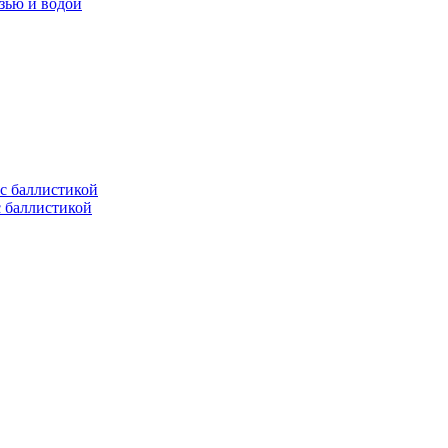
язью и водой
с баллистикой