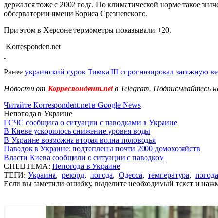
держался тоже с 2002 года. По климатической норме такое зна
обсерватории имени Бориса Срезневского.
При этом в Херсоне термометры показывали +20.
Korresponden.net
Ранее
украинский сурок Тимка III спрогнозировал затяжную ве
Новости от
Корреспондент.net
в Telegram. Подписывайтесь н
Читайте Korrespondent.net в Google News
Непогода в Украине
ГСЧС сообщила о ситуации с паводками в Украине
В Киеве ускорилось снижение уровня воды
В Украине возможна вторая волна половодья
Паводок в Украине: подтоплены почти 2000 домохозяйств
Власти Киева сообщили о ситуации с паводком
СПЕЦТЕМА:
Непогода в Украине
ТЕГИ:
Украина
,
рекорд
,
погода
,
Одесса
,
температура
,
погода
Если вы заметили ошибку, выделите необходимый текст и нажми