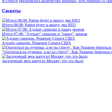
В Одессе увеличилось количество раненых, есть перебои со св
Сюжеты
Итоги 08.08: Patriot будет и минус два НПЗ
Итоги 07.08: "Адские" санкции и "парад" дронов
Адские санкции. Решение Сената США
"Охотиться на лучника, а не на стрелу". Как Украине бороться 
Загадочный звук напугал Москву: что это было