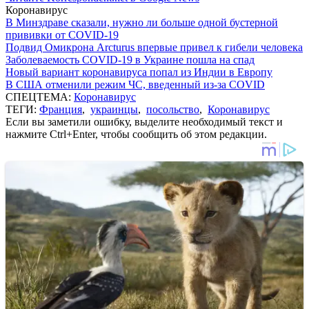
Коронавирус
В Минздраве сказали, нужно ли больше одной бустерной
прививки от COVID-19
Подвид Омикрона Arcturus впервые привел к гибели человека
Заболеваемость COVID-19 в Украине пошла на спад
Новый вариант коронавируса попал из Индии в Европу
В США отменили режим ЧС, введенный из-за COVID
СПЕЦТЕМА:
Коронавирус
ТЕГИ:
Франция
,
украинцы
,
посольство
,
Коронавирус
Если вы заметили ошибку, выделите необходимый текст и
нажмите Ctrl+Enter, чтобы сообщить об этом редакции.