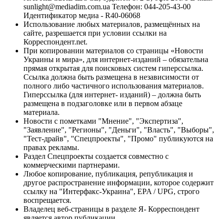
sunlight@mediadim.com.ua
Телефон: 044-205-43-00
Идентификатор медиа - R40-06068
Использование любых материалов, размещённых на
сайте, разрешается при условии ссылки на
Корреспондент.net.
При копировании материалов со страницы «Новости
Украины и мира», для интернет-изданий – обязательна
прямая открытая для поисковых систем гиперссылка.
Ссылка должна быть размещена в независимости от
полного либо частичного использования материалов.
Гиперссылка (для интернет- изданий) – должна быть
размещена в подзаголовке или в первом абзаце
материала.
Новости с пометками "Мнение", "Экспертиза",
"Заявление", "Регионы", "Деньги", "Власть", "Выборы",
"Тест-драйв", "Спецпроекты", "Промо" публикуются на
правах рекламы.
Раздел Спецпроекты создается совместно с
коммерческими партнерами.
Любое копирование, публикация, републикация и
другое распространение информации, которое содержит
ссылку на "Интерфакс-Украина", EPA / UPG, строго
воспрещается.
Владелец веб-страницы в разделе Я- Корреспондент
является автор публикации.