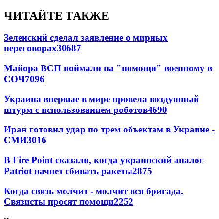
ЧИТАЙТЕ ТАКЖЕ
Зеленский сделал заявление о мирных
переговорах
30687
Майора ВСП поймали на "помощи" военному в
СОЧ
7096
Украина впервые в мире провела воздушный
штурм с использованием роботов
4690
Иран готовил удар по трем объектам в Украине -
СМИ
3016
В Fire Point сказали, когда украинский аналог
Patriot начнет сбивать ракеты
2875
Когда связь молчит - молчит вся бригада.
Связисты просят помощи
2252