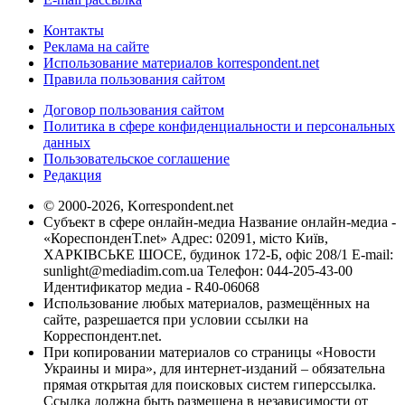
Контакты
Реклама на сайте
Использование материалов korrespondent.net
Правила пользования сайтом
Договор пользования сайтом
Политика в сфере конфиденциальности и персональных
данных
Пользовательское соглашение
Редакция
© 2000-2026, Korrespondent.net
Субъект в сфере онлайн-медиа Название онлайн-медиа -
«КореспонденТ.net» Адрес: 02091, місто Київ,
ХАРКІВСЬКЕ ШОСЕ, будинок 172-Б, офіс 208/1 E-mail:
sunlight@mediadim.com.ua
Телефон: 044-205-43-00
Идентификатор медиа - R40-06068
Использование любых материалов, размещённых на
сайте, разрешается при условии ссылки на
Корреспондент.net.
При копировании материалов со страницы «Новости
Украины и мира», для интернет-изданий – обязательна
прямая открытая для поисковых систем гиперссылка.
Ссылка должна быть размещена в независимости от