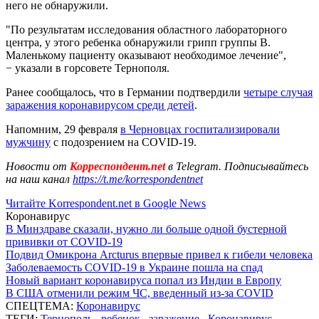
него не обнаружили.
"По результатам исследования областного лабораторного
центра, у этого ребенка обнаружили грипп группы В.
Маленькому пациенту оказывают необходимое лечение",
− указали в горсовете Тернополя.
Ранее сообщалось, что в Германии подтвердили
четыре случая
заражения коронавирусом среди детей
.
Напомним, 29 февраля
в Черновцах госпитализировали
мужчину
с подозрением на COVID-19.
Новости от
Корреспондент.net
в Telegram. Подписывайтесь
на наш канал
https://t.me/korrespondentnet
Читайте Korrespondent.net в Google News
Коронавирус
В Минздраве сказали, нужно ли больше одной бустерной
прививки от COVID-19
Подвид Омикрона Arcturus впервые привел к гибели человека
Заболеваемость COVID-19 в Украине пошла на спад
Новый вариант коронавируса попал из Индии в Европу
В США отменили режим ЧС, введенный из-за COVID
СПЕЦТЕМА:
Коронавирус
ТЕГИ:
Тернополь
,
ребенок
,
заражение
,
Коронавирус