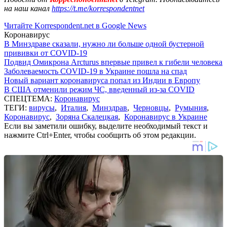
на наш канал
https://t.me/korrespondentnet
Читайте Korrespondent.net в Google News
Коронавирус
В Минздраве сказали, нужно ли больше одной бустерной
прививки от COVID-19
Подвид Омикрона Arcturus впервые привел к гибели человека
Заболеваемость COVID-19 в Украине пошла на спад
Новый вариант коронавируса попал из Индии в Европу
В США отменили режим ЧС, введенный из-за COVID
СПЕЦТЕМА:
Коронавирус
ТЕГИ:
вирусы
,
Италия
,
Минздрав
,
Черновцы
,
Румыния
,
Коронавирус
,
Зоряна Скалецкая
,
Коронавирус в Украине
Если вы заметили ошибку, выделите необходимый текст и
нажмите Ctrl+Enter, чтобы сообщить об этом редакции.