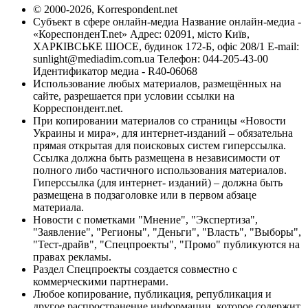
© 2000-2026, Korrespondent.net
Субъект в сфере онлайн-медиа Название онлайн-медиа -
«КореспонденТ.net» Адрес: 02091, місто Київ,
ХАРКІВСЬКЕ ШОСЕ, будинок 172-Б, офіс 208/1 E-mail:
sunlight@mediadim.com.ua
Телефон: 044-205-43-00
Идентификатор медиа - R40-06068
Использование любых материалов, размещённых на
сайте, разрешается при условии ссылки на
Корреспондент.net.
При копировании материалов со страницы «Новости
Украины и мира», для интернет-изданий – обязательна
прямая открытая для поисковых систем гиперссылка.
Ссылка должна быть размещена в независимости от
полного либо частичного использования материалов.
Гиперссылка (для интернет- изданий) – должна быть
размещена в подзаголовке или в первом абзаце
материала.
Новости с пометками "Мнение", "Экспертиза",
"Заявление", "Регионы", "Деньги", "Власть", "Выборы",
"Тест-драйв", "Спецпроекты", "Промо" публикуются на
правах рекламы.
Раздел Спецпроекты создается совместно с
коммерческими партнерами.
Любое копирование, публикация, републикация и
другое распространение информации, которое содержит