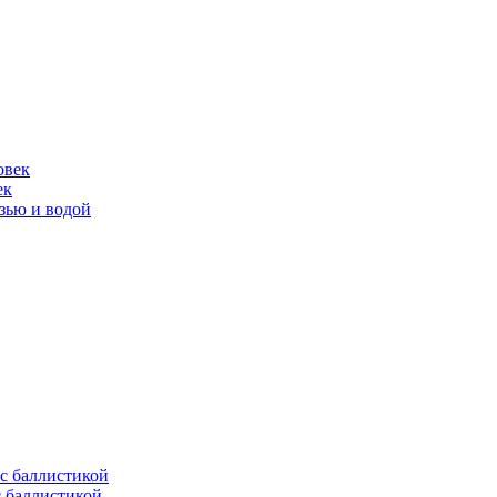
ек
язью и водой
с баллистикой