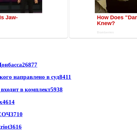
Донбасса
26877
кого направлено в суд
8411
 входит в комплект
5938
х
4614
 СОЧ
3710
riot
3616