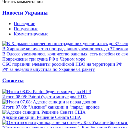
Читать комментарии
Новости Украины
Последние
Популярные
Комментируемые
В Харькове количество пострадавших увеличилось до 37 челов
В Одессе увеличилось количество раненых, есть перебои со св
Повреждены три судна РФ в Чёрном море
СБС поразили элементы российской ПВО на территории РФ
РФ за неделю выпустила по Украине 61 ракету
Сюжеты
Итоги 08.08: Patriot будет и минус два НПЗ
Итоги 07.08: "Адские" санкции и "парад" дронов
Адские санкции. Решение Сената США
"Охотиться на лучника, а не на стрелу". Как Украине бороться 