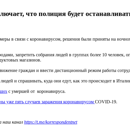
ючает, что полиция будет останавливат
меры в связи с коронавирусом, решения были приняты на ночно
одами, запретить собрания людей в группах более 10 человек, 
одуктовых магазинов.
движение граждан и ввести дистанционный режим работы сотруд
людей и спрашивать, куда они едут, как это происходит в Итали
вших
с умершей от коронавируса.
ны уже пять случаев заражения коронавирусом
COVID-19.
а наш канал
https://t.me/korrespondentnet