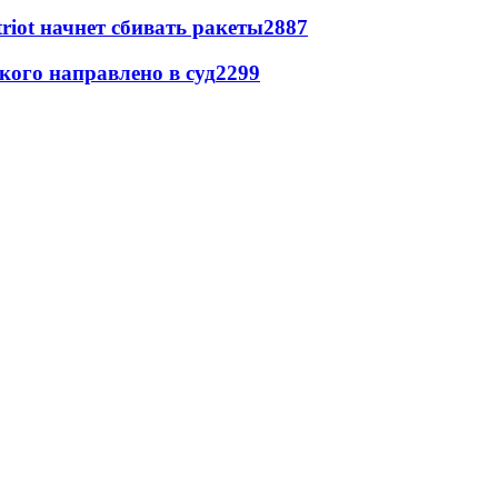
triot начнет сбивать ракеты
2887
кого направлено в суд
2299