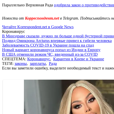
Параллельно Верховная Рада
одобрила закон о противодействи
Новости от
Корреспондент.net
в Telegram. Подписывайтесь н
Читайте Korrespondent.net в Google News
Коронавирус
В Минздраве сказали, нужно ли больше одной бустерной прив
Подвид Омикрона Arcturus впервые привел к гибели человека
Заболеваемость COVID-19 в Украине пошла на спад
Новый вариант коронавируса попал из Индии в Европу
В США отменили режим ЧС, введенный из-за COVID
СПЕЦТЕМА:
Коронавирус
,
Карантин в Киеве и Украине
ТЕГИ:
законы
,
зарплаты
,
Рада
Если вы заметили ошибку, выделите необходимый текст и нажми