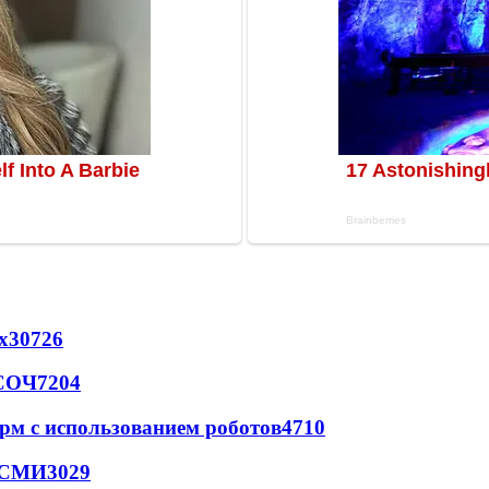
х
30726
 СОЧ
7204
рм с использованием роботов
4710
- СМИ
3029