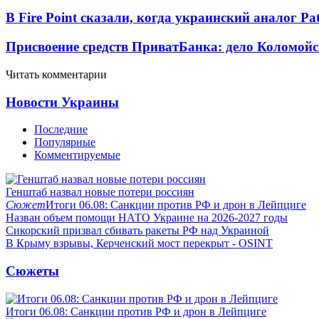
В Fire Point сказали, когда украинский аналог Pa
Присвоение средств ПриватБанка: дело Коломойс
Читать комментарии
Новости Украины
Последние
Популярные
Комментируемые
Генштаб назвал новые потери россиян
Сюжет
Итоги 06.08: Санкции против РФ и дрон в Лейпциге
Назван объем помощи НАТО Украине на 2026-2027 годы
Сикорский призвал сбивать ракеты РФ над Украиной
В Крыму взрывы, Керченский мост перекрыт - OSINT
Сюжеты
Итоги 06.08: Санкции против РФ и дрон в Лейпциге