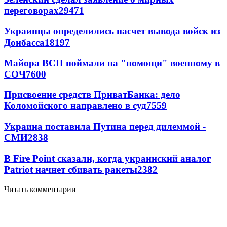
переговорах
29471
Украинцы определились насчет вывода войск из
Донбасса
18197
Майора ВСП поймали на "помощи" военному в
СОЧ
7600
Присвоение средств ПриватБанка: дело
Коломойского направлено в суд
7559
Украина поставила Путина перед дилеммой -
СМИ
2838
В Fire Point сказали, когда украинский аналог
Patriot начнет сбивать ракеты
2382
Читать комментарии