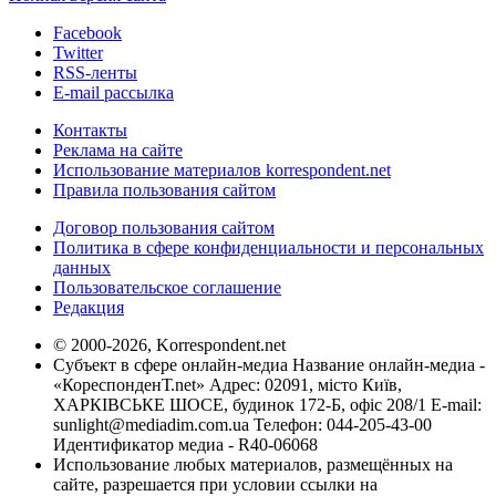
Facebook
Twitter
RSS-ленты
E-mail рассылка
Контакты
Реклама на сайте
Использование материалов korrespondent.net
Правила пользования сайтом
Договор пользования сайтом
Политика в сфере конфиденциальности и персональных
данных
Пользовательское соглашение
Редакция
© 2000-2026, Korrespondent.net
Субъект в сфере онлайн-медиа Название онлайн-медиа -
«КореспонденТ.net» Адрес: 02091, місто Київ,
ХАРКІВСЬКЕ ШОСЕ, будинок 172-Б, офіс 208/1 E-mail:
sunlight@mediadim.com.ua
Телефон: 044-205-43-00
Идентификатор медиа - R40-06068
Использование любых материалов, размещённых на
сайте, разрешается при условии ссылки на