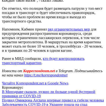
каждый такой вызов", - сказал Ляшко.
Он отметил, что полиция будет размещать патрули у топ-мест
посадки в транспорт и будет обеспечивать правопорядок,
чтобы не было проблем во время входа и выхода из
транспортного средства.
Напомним, Кабмин принял
ряд ограничительных мер
для
предупреждения распространения коронавируса, среди
которых ограничении пассажирских перевозок, в том числе
закрытии метрополитена. В маршрутках на время карантина
может ехать не более 10 человек, в троллейбусах - 20 человек,
и в трамваях по 20 человек в одном вагоне.
Ранее в МИД сообщили,
кто будет контролировать
транспортный карантин
.
Новости от
Корреспондент.net
в Telegram. Подписывайтесь
на наш канал
https://t.me/korrespondentnet
Читайте Korrespondent.net в Google News
Коронавирус
В Минздраве сказали, нужно ли больше одной бустерной
прививки от COVID-19
Подвид Омикрона Arcturus впервые привел к гибели человека
Заболеваемость COVID-19 в Украине пошла на спад