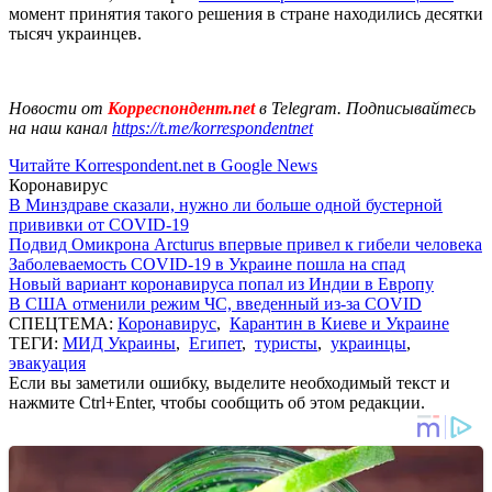
момент принятия такого решения в стране находились десятки
тысяч украинцев.
Новости от
Корреспондент.net
в Telegram. Подписывайтесь
на наш канал
https://t.me/korrespondentnet
Читайте Korrespondent.net в Google News
Коронавирус
В Минздраве сказали, нужно ли больше одной бустерной
прививки от COVID-19
Подвид Омикрона Arcturus впервые привел к гибели человека
Заболеваемость COVID-19 в Украине пошла на спад
Новый вариант коронавируса попал из Индии в Европу
В США отменили режим ЧС, введенный из-за COVID
СПЕЦТЕМА:
Коронавирус
,
Карантин в Киеве и Украине
ТЕГИ:
МИД Украины
,
Египет
,
туристы
,
украинцы
,
эвакуация
Если вы заметили ошибку, выделите необходимый текст и
нажмите Ctrl+Enter, чтобы сообщить об этом редакции.