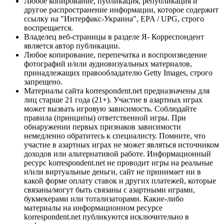
Любое копирование, публикация, републикация и
другое распространение информации, которое содержит
ссылку на "Интерфакс-Украина", EPA / UPG, строго
воспрещается.
Владелец веб-страницы в разделе Я- Корреспондент
является автор публикации.
Любое копирование, перепечатка и воспроизведение
фотографий и/или аудиовизуальных материалов,
принадлежащих правообладателю Getty Images, строго
запрещено.
Материалы сайта korrespondent.net предназначены для
лиц старше 21 года (21+). Участие в азартных играх
может вызвать игровую зависимость. Соблюдайте
правила (принципы) ответственной игры. При
обнаружении первых признаков зависимости
немедленно обратитесь к специалисту. Помните, что
участие в азартных играх не может являться источником
доходов или альтернативой работе. Информационный
ресурс korrespondent.net не проводит игры на реальные
и/или виртуальные деньги, сайт не принимает ни в
какой форме оплату ставок и других платежей, которые
связаны/могут быть связаны с азартными играми,
букмекерами или тотализаторами. Какие-либо
материалы на информационном ресурсе
korrespondent.net публикуются исключительно в