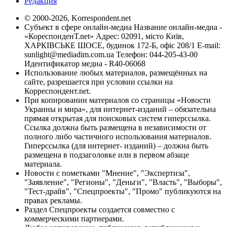
Редакция
© 2000-2026, Korrespondent.net
Субъект в сфере онлайн-медиа Название онлайн-медиа -
«КореспонденТ.net» Адрес: 02091, місто Київ,
ХАРКІВСЬКЕ ШОСЕ, будинок 172-Б, офіс 208/1 E-mail:
sunlight@mediadim.com.ua
Телефон: 044-205-43-00
Идентификатор медиа - R40-06068
Использование любых материалов, размещённых на
сайте, разрешается при условии ссылки на
Корреспондент.net.
При копировании материалов со страницы «Новости
Украины и мира», для интернет-изданий – обязательна
прямая открытая для поисковых систем гиперссылка.
Ссылка должна быть размещена в независимости от
полного либо частичного использования материалов.
Гиперссылка (для интернет- изданий) – должна быть
размещена в подзаголовке или в первом абзаце
материала.
Новости с пометками "Мнение", "Экспертиза",
"Заявление", "Регионы", "Деньги", "Власть", "Выборы",
"Тест-драйв", "Спецпроекты", "Промо" публикуются на
правах рекламы.
Раздел Спецпроекты создается совместно с
коммерческими партнерами.