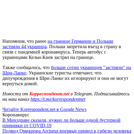
Напомним, что ранее
на границе Германии и Польши
застряли 44 украинца
. Польша запретила въезд в страну в
связи с пандемией коронавируса. Теперь автобус с
украинцами Кельн-Киев застрял на границе.
Также сообщалось, что
больше сотни украинцев "застряли" на
Шри-Ланке
. Украинские туристы отмечают, что
дипучреждения в Шри-Ланке их игнорируют и они не могут
вернуться домой.
Новости от
Корреспондент.net
в Telegram. Подписывайтесь
на наш канал
https://t.me/korrespondentnet
Читайте Korrespondent.net в Google News
Коронавирус
В Минздраве сказали, нужно ли больше одной бустерной
прививки от COVID-19
Подвид Омикрона Arcturus впервые привел к гибели человека