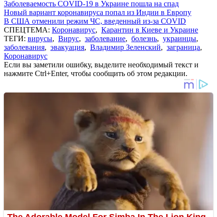
Заболеваемость COVID-19 в Украине пошла на спад
Новый вариант коронавируса попал из Индии в Европу
В США отменили режим ЧС, введенный из-за COVID
СПЕЦТЕМА:
Коронавирус
,
Карантин в Киеве и Украине
ТЕГИ:
вирусы
,
Вирус
,
заболевание
,
болезнь
,
украинцы
,
заболевания
,
эвакуация
,
Владимир Зеленский
,
заграница
,
Коронавирус
Если вы заметили ошибку, выделите необходимый текст и
нажмите Ctrl+Enter, чтобы сообщить об этом редакции.