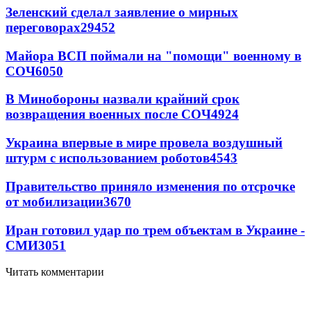
Зеленский сделал заявление о мирных
переговорах
29452
Майора ВСП поймали на "помощи" военному в
СОЧ
6050
В Минобороны назвали крайний срок
возвращения военных после СОЧ
4924
Украина впервые в мире провела воздушный
штурм с использованием роботов
4543
Правительство приняло изменения по отсрочке
от мобилизации
3670
Иран готовил удар по трем объектам в Украине -
СМИ
3051
Читать комментарии