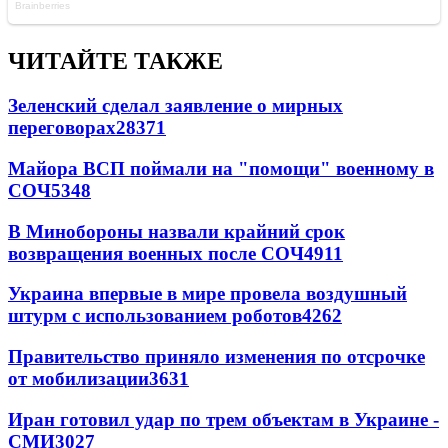
ЧИТАЙТЕ ТАКЖЕ
Зеленский сделал заявление о мирных
переговорах
28371
Майора ВСП поймали на "помощи" военному в
СОЧ
5348
В Минобороны назвали крайний срок
возвращения военных после СОЧ
4911
Украина впервые в мире провела воздушный
штурм с использованием роботов
4262
Правительство приняло изменения по отсрочке
от мобилизации
3631
Иран готовил удар по трем объектам в Украине -
СМИ
3027