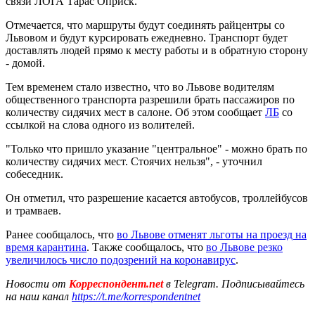
связи ЛОГА Тарас Оприск.
Отмечается, что маршруты будут соединять райцентры со
Львовом и будут курсировать ежедневно. Транспорт будет
доставлять людей прямо к месту работы и в обратную сторону
- домой.
Тем временем стало известно, что во Львове водителям
общественного транспорта разрешили брать пассажиров по
количеству сидячих мест в салоне. Об этом сообщает
ЛБ
со
ссылкой на слова одного из волителей.
"Только что пришло указание "центральное" - можно брать по
количеству сидячих мест. Стоячих нельзя", - уточнил
собеседник.
Он отметил, что разрешение касается автобусов, троллейбусов
и трамваев.
Ранее сообщалось, что
во Львове отменят льготы на проезд на
время карантина
. Также сообщалось, что
во Львове резко
увеличилось число подозрений на коронавирус
.
Новости от
Корреспондент.net
в Telegram. Подписывайтесь
на наш канал
https://t.me/korrespondentnet