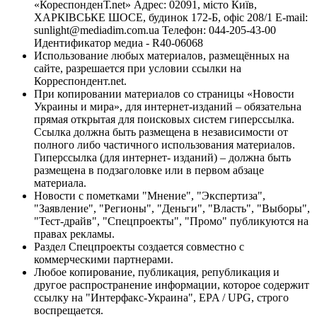
«КореспонденТ.net» Адрес: 02091, місто Київ,
ХАРКІВСЬКЕ ШОСЕ, будинок 172-Б, офіс 208/1 E-mail:
sunlight@mediadim.com.ua
Телефон: 044-205-43-00
Идентификатор медиа - R40-06068
Использование любых материалов, размещённых на
сайте, разрешается при условии ссылки на
Корреспондент.net.
При копировании материалов со страницы «Новости
Украины и мира», для интернет-изданий – обязательна
прямая открытая для поисковых систем гиперссылка.
Ссылка должна быть размещена в независимости от
полного либо частичного использования материалов.
Гиперссылка (для интернет- изданий) – должна быть
размещена в подзаголовке или в первом абзаце
материала.
Новости с пометками "Мнение", "Экспертиза",
"Заявление", "Регионы", "Деньги", "Власть", "Выборы",
"Тест-драйв", "Спецпроекты", "Промо" публикуются на
правах рекламы.
Раздел Спецпроекты создается совместно с
коммерческими партнерами.
Любое копирование, публикация, републикация и
другое распространение информации, которое содержит
ссылку на "Интерфакс-Украина", EPA / UPG, строго
воспрещается.