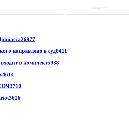
Донбасса
26877
кого направлено в суд
8411
 входит в комплект
5938
х
4614
 СОЧ
3710
riot
3616