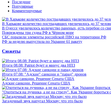
Последние
Популярные
Комментируемые
В Харькове количество пострадавших увеличилось до 37 челов
В Одессе увеличилось количество раненых, есть перебои со св
Повреждены три судна РФ в Чёрном море
СБС поразили элементы российской ПВО на территории РФ
РФ за неделю выпустила по Украине 61 ракету
Сюжеты
Итоги 08.08: Patriot будет и минус два НПЗ
Итоги 07.08: "Адские" санкции и "парад" дронов
Адские санкции. Решение Сената США
"Охотиться на лучника, а не на стрелу". Как Украине бороться 
Загадочный звук напугал Москву: что это было