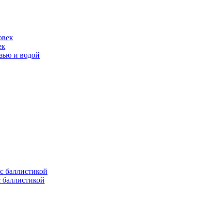
ек
язью и водой
с баллистикой