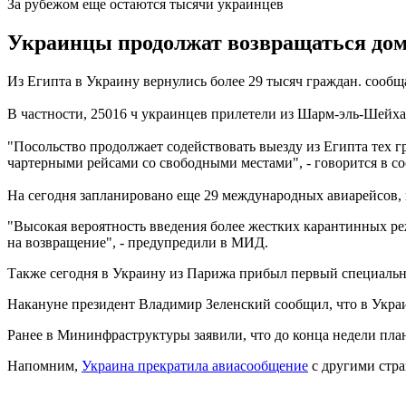
За рубежом еще остаются тысячи украинцев
Украинцы продолжат возвращаться домо
Из Египта в Украину вернулись более 29 тысяч граждан. сообщ
В частности, 25016 ч украинцев прилетели из Шарм-эль-Шейха 
"Посольство продолжает содействовать выезду из Египта тех 
чартерными рейсами со свободными местами", - говорится в с
На сегодня запланировано еще 29 международных авиарейсов, 
"Высокая вероятность введения более жестких карантинных ре
на возвращение", - предупредили в МИД.
Также сегодня в Украину из Парижа прибыл первый специальн
Накануне президент Владимир Зеленский сообщил, что в Украи
Ранее в Мининфраструктуры заявили, что до конца недели пл
Напомним,
Украина прекратила авиасообщение
с другими стра