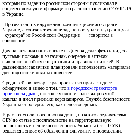
который по заданию российской стороны публиковал в
соцсетях ложную информацию о распространении COVID-19
в Украине.
"Призвал он и к нарушению конституционного строя в
Украине, а соответствующие задачи поступали к украинцу от
"куратора" из Российской Федерации", – говорится в
сообщении.
Для нагнетания паники житель Днепра делал фото и видео с
пустыми полками в магазинах, очередей в аптеках,
фиксировал работу спецтехники и правоохранителей. В
дальнейшем заказчики планировали использовать материалы
для подготовки ложных новостей.
Среди фейков, которые распространял пропагандист,
обнаружено и видео о том, что
в городском транспорте
произошла драка
, поскольку один из пассажиров якобы
кашлял и имел признаки коронавируса. Служба безопасности
Украины опровергла его, как недостоверный.
В рамках уголовного производства, начатого следователями
СБУ по статье о посягательстве на территориальную
целостность и неприкосновенность Украины (ст.110 УК)
решается вопрос об объявлении фигуранту о подозрении.