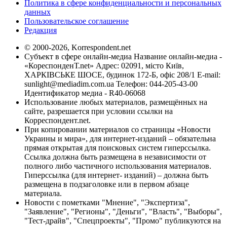
Политика в сфере конфиденциальности и персональных
данных
Пользовательское соглашение
Редакция
© 2000-2026, Korrespondent.net
Субъект в сфере онлайн-медиа Название онлайн-медиа -
«КореспонденТ.net» Адрес: 02091, місто Київ,
ХАРКІВСЬКЕ ШОСЕ, будинок 172-Б, офіс 208/1 E-mail:
sunlight@mediadim.com.ua
Телефон: 044-205-43-00
Идентификатор медиа - R40-06068
Использование любых материалов, размещённых на
сайте, разрешается при условии ссылки на
Корреспондент.net.
При копировании материалов со страницы «Новости
Украины и мира», для интернет-изданий – обязательна
прямая открытая для поисковых систем гиперссылка.
Ссылка должна быть размещена в независимости от
полного либо частичного использования материалов.
Гиперссылка (для интернет- изданий) – должна быть
размещена в подзаголовке или в первом абзаце
материала.
Новости с пометками "Мнение", "Экспертиза",
"Заявление", "Регионы", "Деньги", "Власть", "Выборы",
"Тест-драйв", "Спецпроекты", "Промо" публикуются на