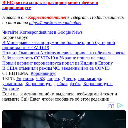
В ЕС рассказали, кто распространяет фейки о
коронавирусе
Новости от
Корреспондент.net
в Telegram. Подписывайтесь
на наш канал
https://t.me/korrespondentnet
Читайте Korrespondent.net в Google News
Коронавирус
В Минздраве сказали, нужно ли больше одной бустерной
прививки от COVID-19
Подвид Омикрона Arcturus впервые привел к гибели человека
Заболеваемость COVID-19 в Украине пошла на спад
Новый вариант коронавируса попал из Индии в Европу
В США отменили режим ЧС, введенный из-за COVID
СПЕЦТЕМА:
Коронавирус
ТЕГИ:
Украина
,
СБУ
,
видео
,
Днепр
,
пропаганда
,
украинцы
,
Коронавирус
,
фейки
,
фейк
,
Коронавирус в
Украине
Если вы заметили ошибку, выделите необходимый текст и
нажмите Ctrl+Enter, чтобы сообщить об этом редакции.