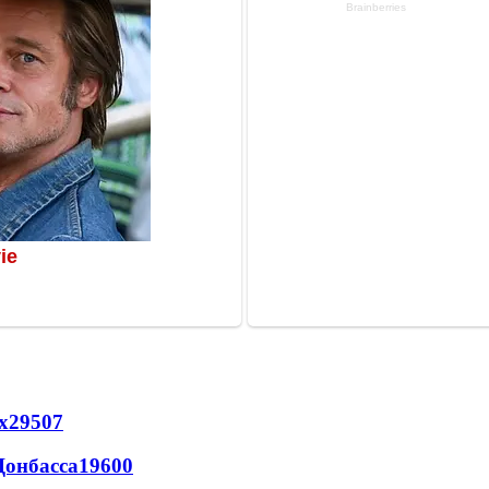
х
29507
Донбасса
19600