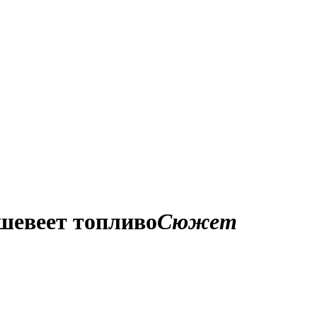
ешевеет топливо
Сюжет