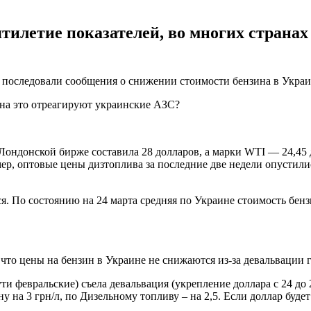
тилетие показателей, во многих странах
е последовали сообщения о снижении стоимости бензина в Украи
е на это отреагируют украинские АЗС?
 Лондонской бирже составила 28 долларов, а марки WTI — 24,45 
, оптовые цены дизтоплива за последние две недели опустились н
 По состоянию на 24 марта средняя по Украине стоимость бензин
то цены на бензин в Украине не снижаются из-за девальвации 
ти февральские) съела девальвация (укрепление доллара с 24 до 
на 3 грн/л, по Дизельному топливу – на 2,5. Если доллар будет п