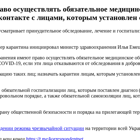
во осуществлять обязательное медицин
онтакте с лицами, которым установлен 
усматривает принудительное обследование, лечение и госпитал
мер карантина инициировал министр здравоохранения Илья Емец
хранения имеют право осуществлять обязательное медицинское 
COVID-19, если эти лица отказываются от обследования в добро
ацию таких лиц; назначать карантин лицам, которым установле
 обязательной госпитализации лиц, которым поставлен диагноз 
бровольном порядке, а также обязательной самоизоляции лиц, к
храну общественной безопасности и порядка на прилегающей тер
едении режима чрезвычайной ситуации
на территории всей Укра
а наш канал
https://t.me/korrespondentnet