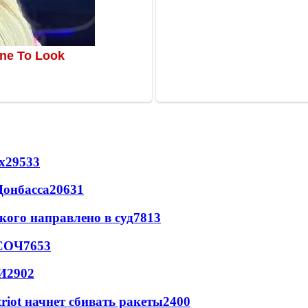
х
29533
Донбасса
20631
кого направлено в суд
7813
 СОЧ
7653
И
2902
triot начнет сбивать ракеты
2400