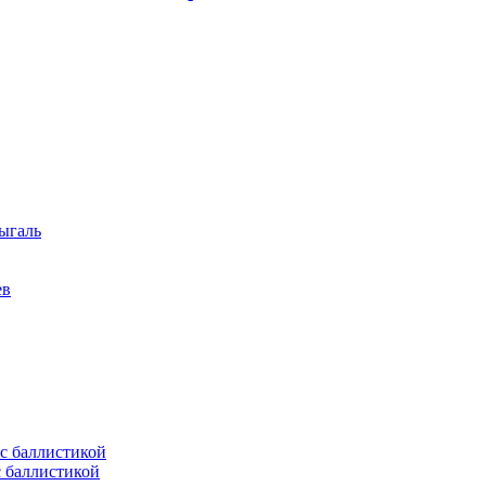
ыгаль
ев
с баллистикой