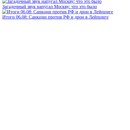
Загадочный звук напугал Москву: что это было
Итоги 06.08: Санкции против РФ и дрон в Лейпциге