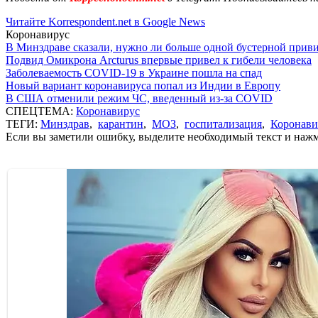
Читайте Korrespondent.net в Google News
Коронавирус
В Минздраве сказали, нужно ли больше одной бустерной прив
Подвид Омикрона Arcturus впервые привел к гибели человека
Заболеваемость COVID-19 в Украине пошла на спад
Новый вариант коронавируса попал из Индии в Европу
В США отменили режим ЧС, введенный из-за COVID
СПЕЦТЕМА:
Коронавирус
ТЕГИ:
Минздрав
,
карантин
,
МОЗ
,
госпитализация
,
Коронави
Если вы заметили ошибку, выделите необходимый текст и нажми