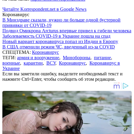
Читайте Korrespondent.net в Google News
Коронавирус
В Минздраве сказали, нужно ли больше одной бустерной
прививки от COVID-19
Подвид Омикрона Arcturus впервые привел к гибели человека
Заболеваемость COVID-19 в Украине пошла на спад
Новый вариант коронавируса попал из Индии в Европу
В США отменили режим ЧС, введенный из-за COVID
СПЕЦТЕМА:
Коронавирус
ТЕГИ:
армия и вооружение
,
Минобороны
,
питание
,
военные
,
карантин
,
ВСУ
,
Коронавирус
,
Коронавирус в
Украине
Если вы заметили ошибку, выделите необходимый текст и
нажмите Ctrl+Enter, чтобы сообщить об этом редакции.