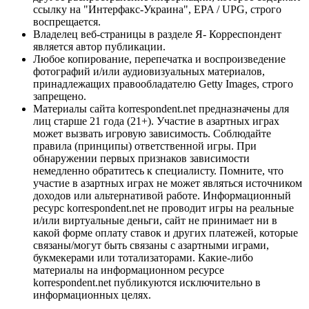
ссылку на "Интерфакс-Украина", EPA / UPG, строго
воспрещается.
Владелец веб-страницы в разделе Я- Корреспондент
является автор публикации.
Любое копирование, перепечатка и воспроизведение
фотографий и/или аудиовизуальных материалов,
принадлежащих правообладателю Getty Images, строго
запрещено.
Материалы сайта korrespondent.net предназначены для
лиц старше 21 года (21+). Участие в азартных играх
может вызвать игровую зависимость. Соблюдайте
правила (принципы) ответственной игры. При
обнаружении первых признаков зависимости
немедленно обратитесь к специалисту. Помните, что
участие в азартных играх не может являться источником
доходов или альтернативой работе. Информационный
ресурс korrespondent.net не проводит игры на реальные
и/или виртуальные деньги, сайт не принимает ни в
какой форме оплату ставок и других платежей, которые
связаны/могут быть связаны с азартными играми,
букмекерами или тотализаторами. Какие-либо
материалы на информационном ресурсе
korrespondent.net публикуются исключительно в
информационных целях.