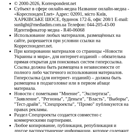
© 2000-2026, Korrespondent.net
Субъект в сфере онлайн-медиа Название онлайн-медиа -
«КореспонденТ.net» Адрес: 02091, місто Київ,
ХАРКІВСЬКЕ ШОСЕ, будинок 172-Б, офіс 208/1 E-mail:
sunlight@mediadim.com.ua
Телефон: 044-205-43-00
Идентификатор медиа - R40-06068
Использование любых материалов, размещённых на
сайте, разрешается при условии ссылки на
Корреспондент.net.
При копировании материалов со страницы «Новости
Украины и мира», для интернет-изданий – обязательна
прямая открытая для поисковых систем гиперссылка.
Ссылка должна быть размещена в независимости от
полного либо частичного использования материалов.
Гиперссылка (для интернет- изданий) – должна быть
размещена в подзаголовке или в первом абзаце
материала.
Новости с пометками "Мнение", "Экспертиза",
"Заявление", "Регионы", "Деньги", "Власть", "Выборы",
"Тест-драйв", "Спецпроекты", "Промо" публикуются на
правах рекламы.
Раздел Спецпроекты создается совместно с
коммерческими партнерами.
Любое копирование, публикация, републикация и
другое распространение информации, которое содержит