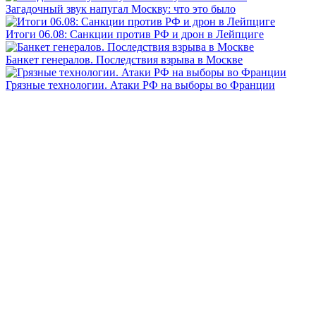
Загадочный звук напугал Москву: что это было
Итоги 06.08: Санкции против РФ и дрон в Лейпциге
Банкет генералов. Последствия взрыва в Москве
Грязные технологии. Атаки РФ на выборы во Франции