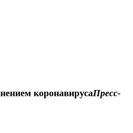
анением коронавируса
Пресс-