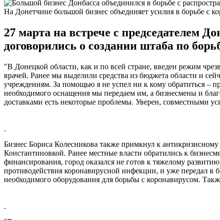
На Донетчине большой бизнес объединяет усилия в борьбе с к
27 марта на встрече с председателем 
договорились о создании штаба по борь
"В Донецкой области, как и по всей стране, введен режим чр
врачей. Ранее мы выделили средства из бюджета области и сей
учреждениям. За помощью я не успел ни к кому обратиться – п
необходимого оснащения мы передаем им, а бизнесмены и благо
доставками есть некоторые проблемы. Уверен, совместными уси
Бизнес Бориса Колесникова также примкнул к антикризисному
Константиновкой. Ранее местные власти обратились к бизнесм
финансирования, город оказался не готов к тяжелому развити
противодействия коронавирусной инфекции, и уже передал в
необходимого оборудования для борьбы с коронавирусом. Такж