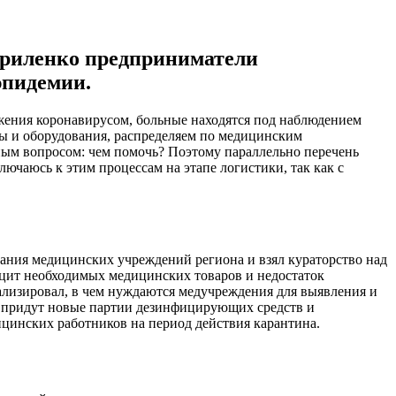
Кириленко предприниматели
эпидемии.
ажения коронавирусом, больные находятся под наблюдением
ты и оборудования, распределяем по медицинским
ьным вопросом: чем помочь? Поэтому параллельно перечень
ючаюсь к этим процессам на этапе логистики, так как с
ния медицинских учреждений региона и взял кураторство над
ицит необходимых медицинских товаров и недостаток
ализировал, в чем нуждаются медучреждения для выявления и
я придут новые партии дезинфицирующих средств и
ицинских работников на период действия карантина.