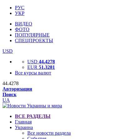
РУС
УКР
ВИДЕО
ФОТО
ПОПУЛЯРНЫЕ
СПЕЦПРОЕКТЫ
USD
USD
44.4278
EUR
51.3281
Все курсы валют
44.4278
Авторизация
Поиск
UA
ВСЕ РАЗДЕЛЫ
Главная
Украина
Все новости раздела
События