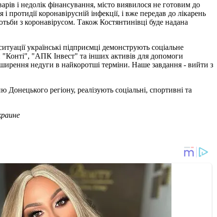
арів і недолік фінансування, місто виявилося не готовим до
 протидії коронавірусній інфекції, і вже передав до лікарень
ротьби з коронавірусом. Також Костянтинівці буде надана
 ситуації українські підприємці демонструють соціальне
й "Конті", "АПК Інвест" та інших активів для допомоги
оширення недуги в найкоротші терміни. Наше завдання - вийти з
 Донецького регіону, реалізують соціальні, спортивні та
краине