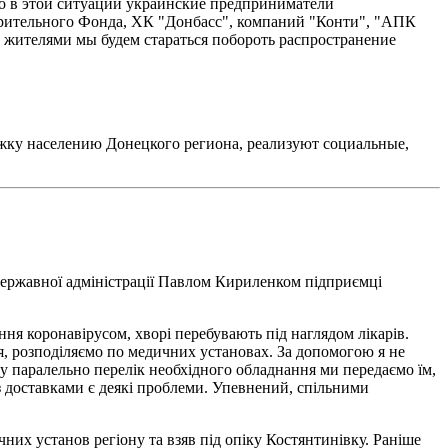
но в этой ситуации украинские предприниматели
орительного Фонда, ХК "Донбасс", компаний "Конти", "АПК
 жителями мы будем стараться побороть распространение
жку населению Донецкого региона, реализуют социальные,
ї державної адміністрації Павлом Кириленком підприємці
ння коронавірусом, хворі перебувають під наглядом лікарів.
ня, розподіляємо по медичних установах. За допомогою я не
му паралельно перелік необхідного обладнання ми передаємо їм,
 з доставками є деякі проблеми. Упевнений, спільними
их установ регіону та взяв під опіку Костянтинівку. Раніше