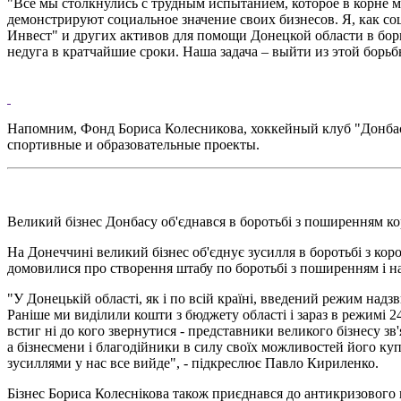
"Все мы столкнулись с трудным испытанием, которое в корне 
демонстрируют социальное значение своих бизнесов. Я, как с
Инвест" и других активов для помощи Донецкой области в бор
недуга в кратчайшие сроки. Наша задача – выйти из этой бор
Напомним, Фонд Бориса Колесникова, хоккейный клуб "Донбас
спортивные и образовательные проекты.
Великий бізнес Донбасу об'єднався в боротьбі з поширенням к
На Донеччині великий бізнес об'єднує зусилля в боротьбі з кор
домовилися про створення штабу по боротьбі з поширенням і на
"У Донецькій області, як і по всій країні, введений режим над
Раніше ми виділили кошти з бюджету області і зараз в режимі 2
встиг ні до кого звернутися - представники великого бізнесу з
а бізнесмени і благодійники в силу своїх можливостей його куп
зусиллями у нас все вийде", - підкреслює Павло Кириленко.
Бізнес Бориса Колеснікова також приєднався до антикризового 