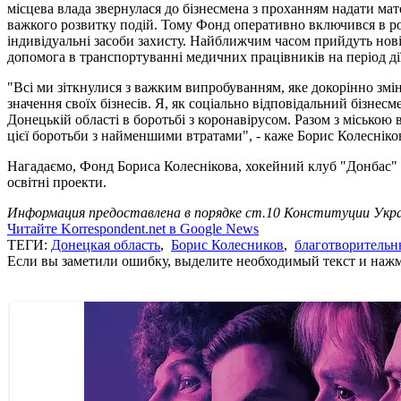
місцева влада звернулася до бізнесмена з проханням надати мат
важкого розвитку подій. Тому Фонд оперативно включився в робо
індивідуальні засоби захисту. Найближчим часом прийдуть нові 
допомога в транспортуванні медичних працівників на період ді
"Всі ми зіткнулися з важким випробуванням, яке докорінно змін
значення своїх бізнесів. Я, як соціально відповідальний бізне
Донецькій області в боротьбі з коронавірусом. Разом з місько
цієї боротьби з найменшими втратами", - каже Борис Колесніко
Нагадаємо, Фонд Бориса Колеснікова, хокейний клуб "Донбас" і
освітні проекти.
Информация предоставлена в порядке ст.10 Конституции Укра
Читайте Korrespondent.net в Google News
ТЕГИ:
Донецкая область
,
Борис Колесников
,
благотворитель
Если вы заметили ошибку, выделите необходимый текст и нажми