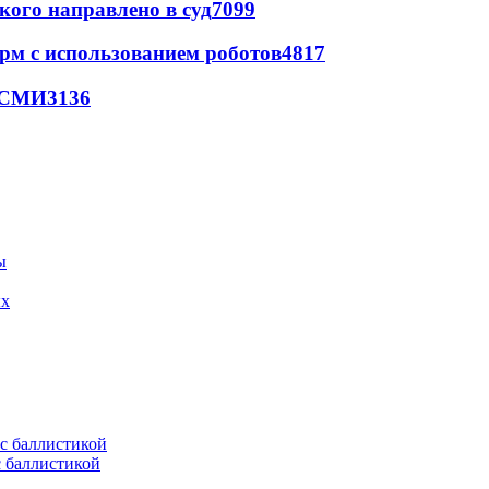
кого направлено в суд
7099
рм с использованием роботов
4817
- СМИ
3136
ых
с баллистикой