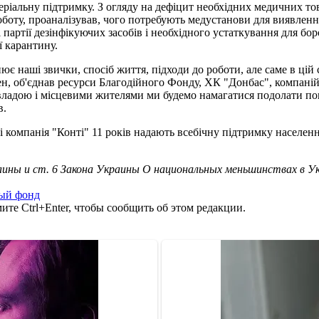
еріальну підтримку. З огляду на дефіцит необхідних медичних тов
ту, проаналізував, чого потребують медустанови для виявлення і
партії дезінфікуючих засобів і необхідного устаткування для бо
ї карантину.
ює наші звички, спосіб життя, підходи до роботи, але саме в цій
смен, об'єднав ресурси Благодійного Фонду, ХК "Донбас", компані
ю владою і місцевими жителями ми будемо намагатися подолати п
в.
 компанія "Конті" 11 років надають всебічну підтримку населенню
ины и ст. 6 Закона Украины О национальных меньшинствах в У
ный фонд
те Ctrl+Enter, чтобы сообщить об этом редакции.