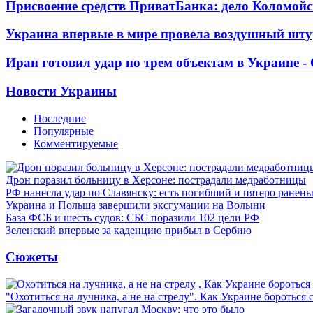
Присвоение средств ПриватБанка: дело Коломойс
Украина впервые в мире провела воздушный шту
Иран готовил удар по трем объектам в Украине 
Новости Украины
Последние
Популярные
Комментируемые
Дрон поразил больницу в Херсоне: пострадали медработницы
РФ нанесла удар по Славянску: есть погибший и пятеро ранен
Украина и Польша завершили эксгумации на Волыни
База ФСБ и шесть судов: СБС поразили 102 цели РФ
Зеленский впервые за каденцию прибыл в Сербию
Сюжеты
"Охотиться на лучника, а не на стрелу". Как Украине бороться 