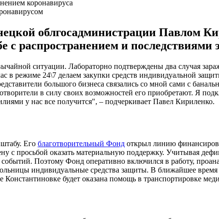
оронавирусом
Донецкой облгосадминистрации Павлом 
бе с распространением и последствиями 
езвычайной ситуации. Лабораторно подтверждены два случая зар
час в режиме 24\7 делаем закупки средств индивидуальной защи
редставители большого бизнеса связались со мной сами с банал
творители в силу своих возможностей его приобретают. Я подкл
лиями у нас все получится", – подчеркивает Павел Кириленко.
 штабу. Его
благотворительный Фонд
открыл линию финансирова
ену с просьбой оказать материальную поддержку. Учитывая деф
ю событий. Поэтому Фонд оперативно включился в работу, проан
 больницы индивидуальные средства защиты. В ближайшее врем
е Константиновке будет оказана помощь в транспортировке мед