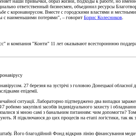
меняет наши привычки, образ жизни, подходы к работе, но имен
оциально ответственный бизнесмен, объединил ресурсы Благотв
ьбе с коронавирусом. Вместе с городскими властями и местными
ьбы с наименьшими потерями", – говорит
Борис Колесников
.
с" и компания "Конти" 11 лет оказывают всестороннюю поддер
оронавірусу
онавірусом. 27 березня на зустрічі з головою Донецької обласно
слідками епідемії.
звичайної ситуації. Лабораторно підтверджено два випадки зараже
4\7 робимо закупівлі засобів індивідуального захисту і обладнан
в'язалися зі мною самі з банальним питанням: чим допомогти? То
ують. Я підключаюся до цих процесів на етапі логістики, так як
штабу. Його благодійний Фонд відкрив лінію фінансування медичн