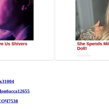
х
31004
Донбасса
12655
 СОЧ
7538