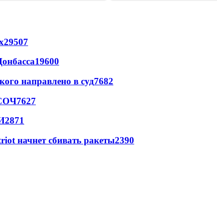
х
29507
Донбасса
19600
кого направлено в суд
7682
 СОЧ
7627
И
2871
triot начнет сбивать ракеты
2390