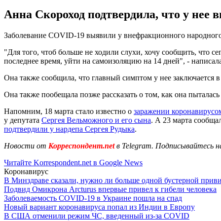
Анна Скороход подтвердила, что у нее 
Заболевание COVID-19 выявили у внефракционного народного д
"Для того, чтоб больше не ходили слухи, хочу сообщить, что 
последнее время, уйти на самоизоляцию на 14 дней", - написал
Она также сообщила, что главный симптом у нее заключается в 
Она также пообещала позже рассказать о том, как она пыталась 
Напомним, 18 марта стало известно о
заражении коронавирусо
у депутата
Сергея Вельможного и его сына
. А 23 марта сообща
подтвердили у нардепа Сергея Рудыка
.
Новости от
Корреспондент.net
в Telegram. Подписывайтесь н
Читайте Korrespondent.net в Google News
Коронавирус
В Минздраве сказали, нужно ли больше одной бустерной прив
Подвид Омикрона Arcturus впервые привел к гибели человека
Заболеваемость COVID-19 в Украине пошла на спад
Новый вариант коронавируса попал из Индии в Европу
В США отменили режим ЧС, введенный из-за COVID