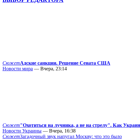
Сюжет
Адские санкции. Решение Сената США
Новости мира
— Вчера, 23:14
Сюжет
"Охотиться на лучника, а не на стрелу". Как Украи
Новости Украины
— Вчера, 16:38
Сюжет
Загадочный звук напугал Москву: что это было