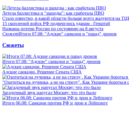
Летела баллистика и "шахеды": как сработала ПВО
Стало известно, в какой области больше всего жалуются на ТЦ
15 скоплений войск РФ подверглись ударам - Генштаб
Названы потери России по состоянию на 8 августа
Сюжет
Итоги 07.08: "Адские" санкции и "парад" дронов
Сюжеты
Итоги 07.08: "Адские" санкции и "парад" дронов
Адские санкции. Решение Сената США
"Охотиться на лучника, а не на стрелу". Как Украине бороться 
Загадочный звук напугал Москву: что это было
Итоги 06.08: Санкции против РФ и дрон в Лейпциге