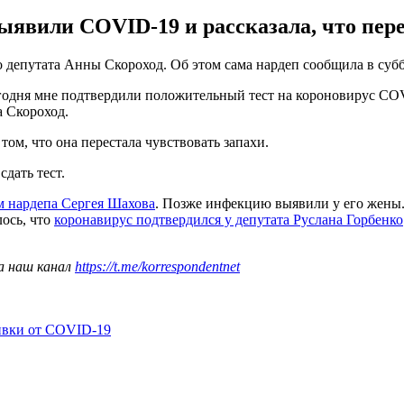
выявили COVID-19 и рассказала, что пер
епутата Анны Скороход. Об этом сама нардеп сообщила в суббот
сегодня мне подтвердили положительный тест на короновирус COV
а Скороход.
том, что она перестала чувствовать запахи.
сдать тест.
м нардепа Сергея Шахова
. Позже инфекцию выявили у его жены. 
лось, что
коронавирус подтвердился у депутата Руслана Горбенко
а наш канал
https://t.me/korrespondentnet
ивки от COVID-19