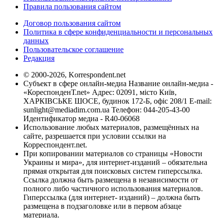
Правила пользования сайтом
Договор пользования сайтом
Политика в сфере конфиденциальности и персональных
данных
Пользовательское соглашение
Редакция
© 2000-2026, Korrespondent.net
Субъект в сфере онлайн-медиа Название онлайн-медиа -
«КореспонденТ.net» Адрес: 02091, місто Київ,
ХАРКІВСЬКЕ ШОСЕ, будинок 172-Б, офіс 208/1 E-mail:
sunlight@mediadim.com.ua
Телефон: 044-205-43-00
Идентификатор медиа - R40-06068
Использование любых материалов, размещённых на
сайте, разрешается при условии ссылки на
Корреспондент.net.
При копировании материалов со страницы «Новости
Украины и мира», для интернет-изданий – обязательна
прямая открытая для поисковых систем гиперссылка.
Ссылка должна быть размещена в независимости от
полного либо частичного использования материалов.
Гиперссылка (для интернет- изданий) – должна быть
размещена в подзаголовке или в первом абзаце
материала.