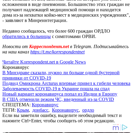
осложнения в виде пневмонии. Большинство этих граждан не
получают надлежащей медицинской помощи и находится
дома из-за нехватки койко-мест в медицинских учреждениях",
- заявляют в Минреинтеграции.
Недавно сообщалось, что более 600 граждан ОРДЛО
обратились в больницы
с симптомами ОРВИ.
Новости от
Корреспондент.net
в Telegram. Подписывайтесь
на наш канал
https://t.me/korrespondentnet
Читайте Korrespondent.net в Google News
Коронавирус
В Минздраве сказали, нужно ли больше одной бустерной
прививки от COVID-19
Подвид Омикрона Arcturus впервые привел к гибели человека
Заболеваемость COVID-19 в Украине пошла на спад
Новый вариант коронавируса попал из Индии в Европу
В США отменили режим ЧС, введенный из-за COVID
СПЕЦТЕМА:
Коронавирус
ТЕГИ:
Крым
,
донбасс
,
Коронавирус
,
ордло
Если вы заметили ошибку, выделите необходимый текст и
нажмите Ctrl+Enter, чтобы сообщить об этом редакции.