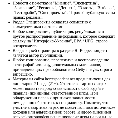
Новости с пометками "Мнение", "Экспертиза",
"Заявление", "Регионы", "Деньги", "Власть", "Выборы",
"Тест-драйв", "Спецпроекты", "Промо" публикуются на
правах рекламы.
Раздел Спецпроекты создается совместно с
коммерческими партнерами.
Любое копирование, публикация, републикация и
другое распространение информации, которое содержит
ссылку на "Интерфакс-Украина", EPA / UPG, строго
воспрещается.
Владелец веб-страницы в разделе Я- Корреспондент
является автор публикации.
Любое копирование, перепечатка и воспроизведение
фотографий и/или аудиовизуальных материалов,
принадлежащих правообладателю Getty Images, строго
запрещено.
Материалы сайта korrespondent.net предназначены для
лиц старше 21 года (21+). Участие в азартных играх
может вызвать игровую зависимость. Соблюдайте
правила (принципы) ответственной игры. При
обнаружении первых признаков зависимости
немедленно обратитесь к специалисту. Помните, что
участие в азартных играх не может являться источником
доходов или альтернативой работе. Информационный
ресурс korrespondent.net не проводит игры на реальные