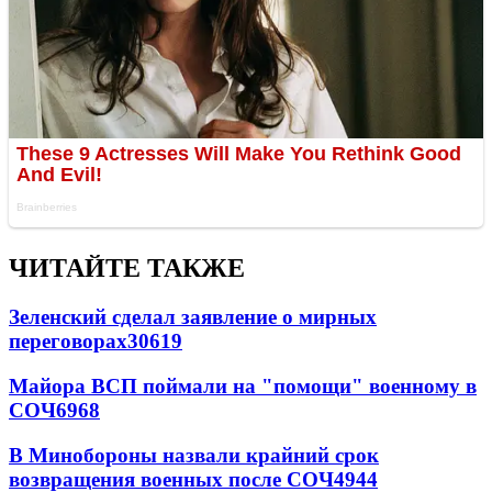
ЧИТАЙТЕ ТАКЖЕ
Зеленский сделал заявление о мирных
переговорах
30619
Майора ВСП поймали на "помощи" военному в
СОЧ
6968
В Минобороны назвали крайний срок
возвращения военных после СОЧ
4944