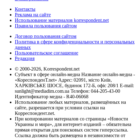
Контакты
Реклама на сайте
Использование материалов korrespondent.net
Правила пользования сайтом
Договор пользования сайтом
Политика в сфере конфиденциальности и персональных
данных
Пользовательское соглашение
Редакция
© 2000-2026, Korrespondent.net
Субъект в сфере онлайн-медиа Название онлайн-медиа -
«КореспонденТ.net» Адрес: 02091, місто Київ,
ХАРКІВСЬКЕ ШОСЕ, будинок 172-Б, офіс 208/1 E-mail:
sunlight@mediadim.com.ua
Телефон: 044-205-43-00
Идентификатор медиа - R40-06068
Использование любых материалов, размещённых на
сайте, разрешается при условии ссылки на
Корреспондент.net.
При копировании материалов со страницы «Новости
Украины и мира», для интернет-изданий – обязательна
прямая открытая для поисковых систем гиперссылка.
Ссылка должна быть размещена в независимости от