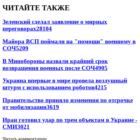
ЧИТАЙТЕ ТАКЖЕ
Зеленский сделал заявление о мирных
переговорах
28104
Майора ВСП поймали на "помощи" военному в
СОЧ
5209
В Минобороны назвали крайний срок
возвращения военных после СОЧ
4905
Украина впервые в мире провела воздушный
штурм с использованием роботов
4215
Правительство приняло изменения по отсрочке
от мобилизации
3619
Иран готовил удар по трем объектам в Украине -
СМИ
3021
Читать комментарии