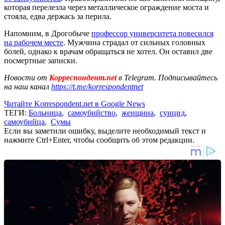
которая перелезла через металлическое ограждение моста и
стояла, едва держась за перила.
Напомним, в Дрогобыче
профессор университета повесился
на рабочем месте
. Мужчина страдал от сильных головных
болей, однако к врачам обращаться не хотел. Он оставил две
посмертные записки.
Новости от
Корреспондент.net
в Telegram. Подписывайтесь
на наш канал
https://t.me/korrespondentnet
Читайте Korrespondent.net в Google News
ТЕГИ:
Больница
,
самоубийство
,
женщина
,
суицид
,
самоубийца
,
Сумы
Если вы заметили ошибку, выделите необходимый текст и
нажмите Ctrl+Enter, чтобы сообщить об этом редакции.