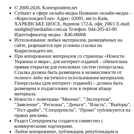
© 2000-2026, Korrespondent.net
Субъект в сфере онлайн-медиа Название онлайн-медиа -
«КореспонденТ.net» Адрес: 02091, місто Київ,
ХАРКІВСЬКЕ ШОСЕ, будинок 172-Б, офіс 208/1 E-mail:
sunlight@mediadim.com.ua
Телефон: 044-205-43-00
Идентификатор медиа - R40-06068
Использование любых материалов, размещённых на
сайте, разрешается при условии ссылки на
Корреспондент.net.
При копировании материалов со страницы «Новости
Украины и мира», для интернет-изданий – обязательна
прямая открытая для поисковых систем гиперссылка.
Ссылка должна быть размещена в независимости от
полного либо частичного использования материалов.
Гиперссылка (для интернет- изданий) – должна быть
размещена в подзаголовке или в первом абзаце
материала.
Новости с пометками "Мнение", "Экспертиза",
"Заявление", "Регионы", "Деньги", "Власть", "Выборы",
"Тест-драйв", "Спецпроекты", "Промо" публикуются на
правах рекламы.
Раздел Спецпроекты создается совместно с
коммерческими партнерами.
Любое копирование, публикация, републикация и